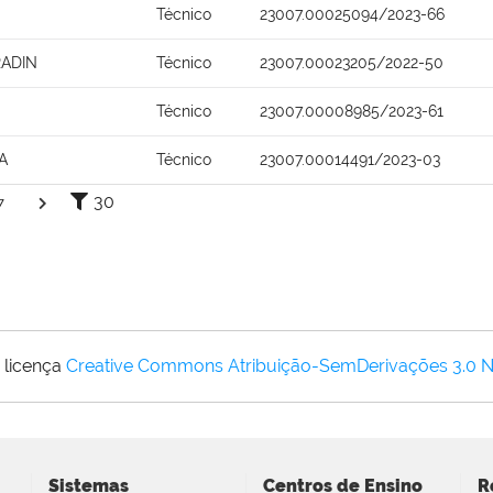
Técnico
23007.00025094/2023-66
ADIN
Técnico
23007.00023205/2022-50
Técnico
23007.00008985/2023-61
A
Técnico
23007.00014491/2023-03
30
7
 licença
Creative Commons Atribuição-SemDerivações 3.0 
Sistemas
Centros de Ensino
R