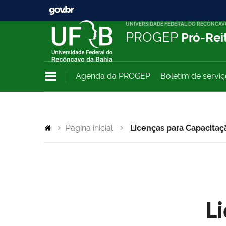
UNIVERSIDADE FEDERAL DO RECÔNCAV
PROGEP
Pró-Rei
Agenda da PROGEP
Boletim de servi
Página inicial
Licenças para Capacitaç
L