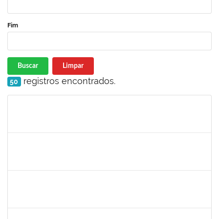
Fim
Buscar
Limpar
registros encontrados.
50
Matrícula
Nome
Cargo
Processo
Início
Fim
Status
1213541
ALINE MARIA PEIXOTO LIMA
Docente
23007.00031466/2023-03
10/01/2024
10/03/2024
Concluído
2761255
KAROLINE NUNES DA GAMA SOUZA
Técnico
23007.00026568/2023-38
10/01/2024
08/02/2024
Concluído