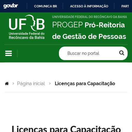
COMUNICA BR
ACESSO À INFORMAÇÃO
PARTI
IR
UNIVERSIDADE FEDERAL DO RECÔNCAVO DA BAHIA
PROGEP
Pró-Reitoria
PARA
O
de Gestão de Pessoas
CONTEÚDO
Buscar no portal
Página inicial
Licenças para Capacitação
Licenças para Capacitação