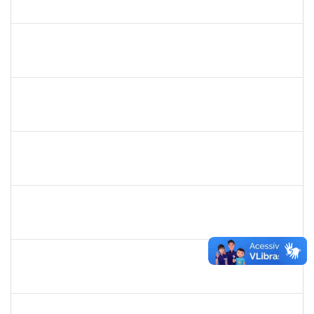
3892414
01/12/2023
28/02/2024
Concluído
2663815
CLAUDIA TELLES GODOY
Técnico
23007.00025094/2023-66
01/12/2023
15/12/2023
Concluído
1873058
ANTONIO MARCEL NASCIMENTO GRADIN
Técnico
23007.00023205/2022-50
01/12/2023
30/12/2023
Concluído
1885108
RONALDO CARVALHO DA SILVA
Técnico
23007.00008985/2023-61
01/12/2023
31/12/2023
Concluído
2258007
IVANA DA FRANCA CALDAS SANTANA
Técnico
23007.00014491/2023-03
30/11/2023
15/12/2023
Concluído
1730945
PAULO JOSE CONCEICAO SANTANA
Técnico
23007.00018983/2023-66
30/11/2023
15/12/2023
Concluído
2329908