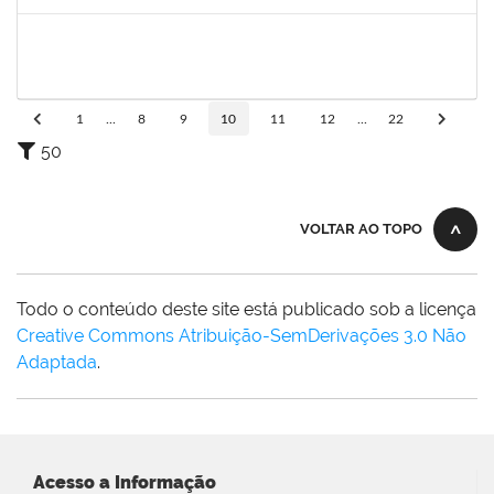
Concluído
1847336
JAMILE MACHADO DA FRANCA SATURNINO
Técnico
23007.00019137/2023-79
16/11/2023
15/12/2023
Concluído
1
...
8
9
10
11
12
...
22
50
VOLTAR AO TOPO
Todo o conteúdo deste site está publicado sob a licença
Creative Commons Atribuição-SemDerivações 3.0 Não
Adaptada
.
Acesso a Informação