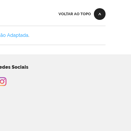
VOLTAR AO TOPO
Não Adaptada
.
edes Sociais