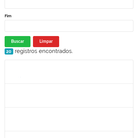
Fim
Buscar
Limpar
registros encontrados.
20
Matrícula
Nome
Cargo
Processo
Início
Fim
Status
2261043
RAFAELA MOREIRA FALCAO DA SILVA
Técnico
3892414
01/12/2023
28/02/2024
Concluído
2338888
LUCAS DA SILVA MAIA
Docente
23007.00026491/2023-80
29/01/2024
27/02/2024
Concluído