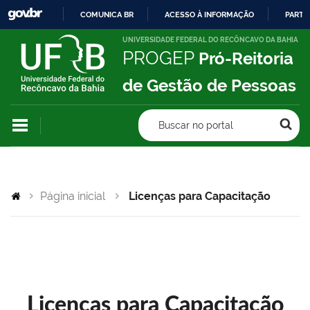
COMUNICA BR
ACESSO À INFORMAÇÃO
PARTI
IR
UNIVERSIDADE FEDERAL DO RECÔNCAVO DA BAHIA
PROGEP
Pró-Reitoria
PARA
O
de Gestão de Pessoas
CONTEÚDO
Buscar no portal
Página inicial
Licenças para Capacitação
Licenças para Capacitação