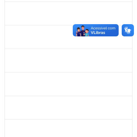
2327547
FABIO OLIVEIRA DA SILVA
Técnico
23007.00024774/2023-73
22/01/2024
05/02/2024
Concluído
2257639
ADRIELE GONZAGA DE MOURA
Técnico
23007.00030188/2023-74
02/01/2024
05/02/2024
Concluído
1717823
DEISY VITAL DOS SANTOS
Docente
23007.00022178/2023-34
06/11/2023
03/02/2024
Concluído
1557646
RITA DE CASSIA FALCAO BORJA CORREIA
Técnico
23007.00026955/2023-65
04/01/2024
01/02/2024
Concluído
1217453
ANDRESSA HOSANA SOUZA DE OLIVEIRA
Técnico
23007.00027174/2023-69
02/01/2024
31/01/2024
Concluído
1872886
JURANDIR DE JESUS ALMEIDA
Técnico
23007.00027745/2022-78
02/01/2024