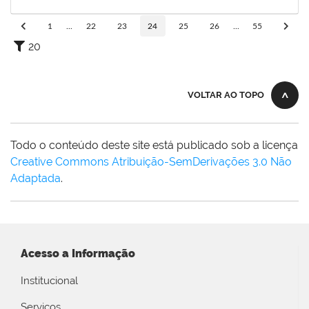
31/01/2024
Concluído
1
...
22
23
24
25
26
...
55
20
VOLTAR AO TOPO
Todo o conteúdo deste site está publicado sob a licença
Creative Commons Atribuição-SemDerivações 3.0 Não
Adaptada
.
Acesso a Informação
Institucional
Serviços