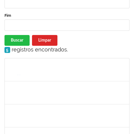
Fim
Buscar
Limpar
registros encontrados.
5
Matrícula
Nome
Cargo
Processo
Início
Fim
Status
1343648
PATRICIA FIGUEIREDO MARQUES
Docente
23007.00007314/2023-73
25/05/2023
23/06/2023
Concluído
2026459
SANDRINE DA SILVA SOUZA
Técnico
23007.00010233/2023-24
24/05/2022
25/06/2023
Concluído