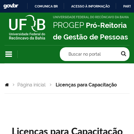
COMUNICA BR
ACESSO À INFORMAÇÃO
PARTI
IR
UNIVERSIDADE FEDERAL DO RECÔNCAVO DA BAHIA
PROGEP
Pró-Reitoria
PARA
O
de Gestão de Pessoas
CONTEÚDO
Buscar no portal
Página inicial
Licenças para Capacitação
Licenças para Capacitação