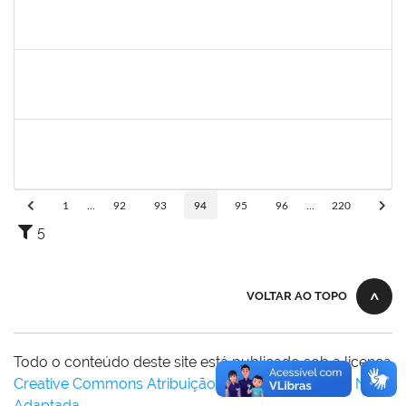
2652407
JOAO MAURICIO DANTAS BATISTA
Técnico
23007.00010605/2023-68
12/06/2023
26/06/2023
Concluído
2093086
KASSIA AGUIAR NORBERTO RIOS
Docente
Requerimento 3322869
01/06/2023
30/06/2023
Concluído
1873058
ANTONIO MARCEL NASCIMENTO GRADIN
Técnico
23007.00023205/2022-50
01/06/2023
30/06/2023
Concluído
1
...
92
93
94
95
96
...
220
5
VOLTAR AO TOPO
Todo o conteúdo deste site está publicado sob a licença
Creative Commons Atribuição-SemDerivações 3.0 Não
Adaptada
.