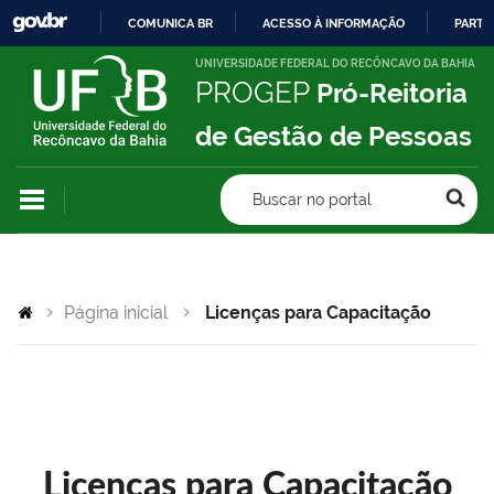
COMUNICA BR
ACESSO À INFORMAÇÃO
PARTI
IR
UNIVERSIDADE FEDERAL DO RECÔNCAVO DA BAHIA
PROGEP
Pró-Reitoria
PARA
O
de Gestão de Pessoas
CONTEÚDO
Buscar no portal
Página inicial
Licenças para Capacitação
Licenças para Capacitação