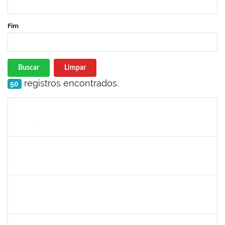
Fim
Buscar
Limpar
registros encontrados.
50
Matrícula
Nome
Cargo
Processo
Início
Fim
Status
1760100
CARLANE COSTA DIAS FEITOSA
Técnico
23007.00026844/2023-55
08/01/2024
06/02/2024
Concluído
2153725
PAULO MURICY REIS
Técnico
23007.00029870/2023-27
08/01/2024
06/02/2024
Concluído