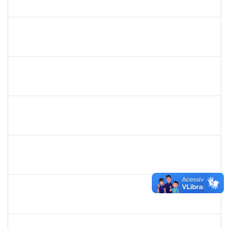
23007.00018983/2023-66
30/11/2023
15/12/2023
Concluído
2329908
ROMENIQUE CARNEIRO DE SOUZA
Técnico
23007.00021747/2023-31
27/11/2023
11/12/2023
Concluído
1960213
LORENE GONCALVES COELHO
Docente
23007.00023584/2023-96
27/11/2023
26/01/2024
Concluído
1075431
ERANE LEMOS PITON NEIVA
Técnico
4114419
27/11/2023
26/12/2023
Concluído
1145212
ALANNA RACHEL ANDRADE DOS SANTOS
Técnico
23007.00021231/2022-95
25/11/2023
08/01/2024
Concluído
2465951
HERMES PEDREIRA DA SILVA FILHO
Docente
23007.00020651/2023-38
24/11/2023
22/12/2023
Concluído
1870805