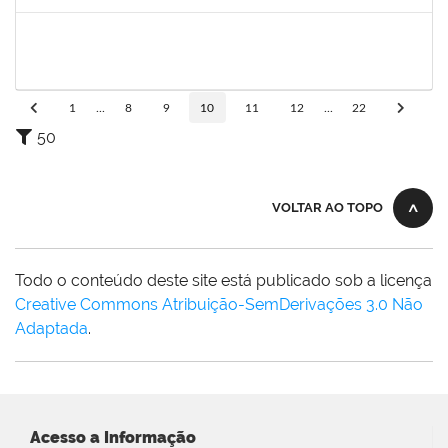
Concluído
1717823
DEISY VITAL DOS SANTOS
Docente
23007.00022178/2023-34
06/11/2023
03/02/2024
Concluído
1
...
8
9
10
11
12
...
22
50
VOLTAR AO TOPO
Todo o conteúdo deste site está publicado sob a licença
Creative Commons Atribuição-SemDerivações 3.0 Não
Adaptada
.
Acesso a Informação