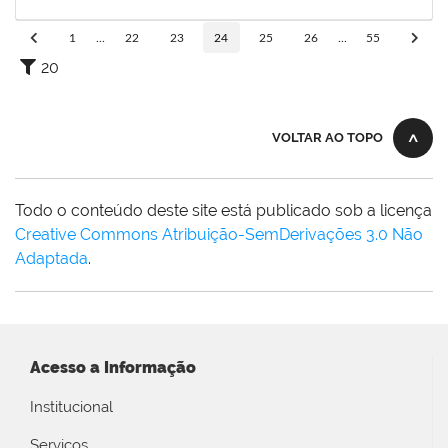
15/12/2023
Concluído
1
...
22
23
24
25
26
...
55
20
VOLTAR AO TOPO
Todo o conteúdo deste site está publicado sob a licença
Creative Commons Atribuição-SemDerivações 3.0 Não
Adaptada
.
Acesso a Informação
Institucional
Serviços