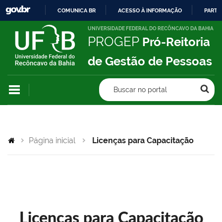
COMUNICA BR
ACESSO À INFORMAÇÃO
PARTI
IR
UNIVERSIDADE FEDERAL DO RECÔNCAVO DA BAHIA
PROGEP
Pró-Reitoria
PARA
O
de Gestão de Pessoas
CONTEÚDO
Buscar no portal
Página inicial
Licenças para Capacitação
Licenças para Capacitação