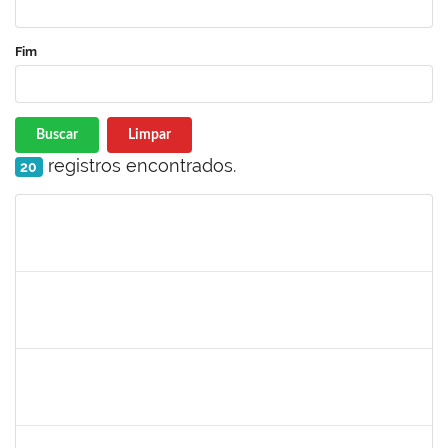
Fim
Buscar
Limpar
registros encontrados.
20
Matrícula
Nome
Cargo
Processo
Início
Fim
Status
1872886
JURANDIR DE JESUS ALMEIDA
Técnico
23007.00027745/2022-78
02/01/2024
31/01/2024
Concluído
2142201
WINNIE MALI SAMPAIO LIMA
23007.00030182/2023-42
02/01/2024
16/01/2024
Concluído