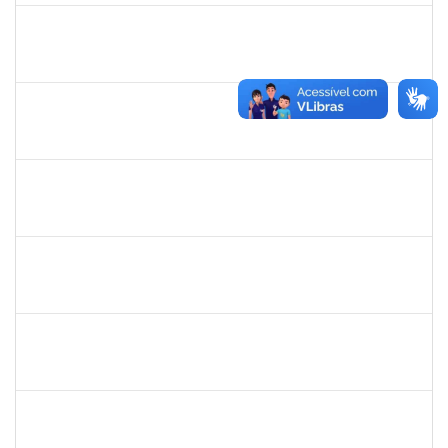
1871157
GRENIVEL MOTA DA COSTA
Técnico
23007.00017734/2023-33
01/12/2023
30/12/2023
Concluído
2261043
RAFAELA MOREIRA FALCAO DA SILVA
Técnico
3892414
01/12/2023
28/02/2024
Concluído
2663815
CLAUDIA TELLES GODOY
Técnico
23007.00025094/2023-66
01/12/2023
15/12/2023
Concluído
1873058
ANTONIO MARCEL NASCIMENTO GRADIN
Técnico
23007.00023205/2022-50
01/12/2023
30/12/2023
Concluído
1885108
RONALDO CARVALHO DA SILVA
Técnico
23007.00008985/2023-61
01/12/2023
31/12/2023
Concluído
2258007
IVANA DA FRANCA CALDAS SANTANA
Técnico
23007.00014491/2023-03
30/11/2023