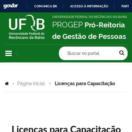
COMUNICA BR
ACESSO À INFORMAÇÃO
PARTI
IR
UNIVERSIDADE FEDERAL DO RECÔNCAVO DA BAHIA
PROGEP
Pró-Reitoria
PARA
O
de Gestão de Pessoas
CONTEÚDO
Buscar no portal
Página inicial
Licenças para Capacitação
Licenças para Capacitação