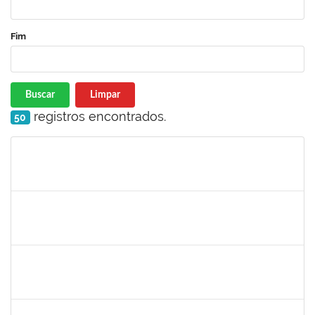
Fim
Buscar
Limpar
registros encontrados.
50
Matrícula
Nome
Cargo
Processo
Início
Fim
Status
1872886
JURANDIR DE JESUS ALMEIDA
Técnico
23007.00027745/2022-78
02/01/2024
31/01/2024
Concluído
2142201
WINNIE MALI SAMPAIO LIMA
23007.00030182/2023-42
02/01/2024
16/01/2024
Concluído