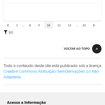
Concluído
1573600
EDSON PAULINO DA SILVA
Técnico
3363822
03/11/2023
24/11/2023
Concluído
1
...
8
9
10
11
12
...
22
50
VOLTAR AO TOPO
Todo o conteúdo deste site está publicado sob a licença
Creative Commons Atribuição-SemDerivações 3.0 Não
Adaptada
.
Acesso a Informação