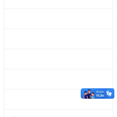
23007.00020651/2023-38
24/11/2023
22/12/2023
Concluído
1870805
PEDRO DA COSTA BARBOSA
Técnico
23007.00025121/2023-16
24/11/2023
22/12/2023
Concluído
2387155
MICHELLE DE SANTANA XAVIER RAMOS
Docente
23007.00022202/2023-65
23/11/2023
22/12/2023
Concluído
1873900
JOSE FRANCISCO COUTINHO PASSOS
Técnico
23007.00022192/2022-47
23/11/2023
22/12/2023
Concluído
1343648
PATRICIA FIGUEIREDO MARQUES
Docente
23007.00016365/2023-39
21/11/2023
20/12/2023
Concluído
1636183
EDER PEREIRA RODRIGUES
Docente
23007.00022254/2023-19
21/11/2023
16/02/2024
Concluído
1626754