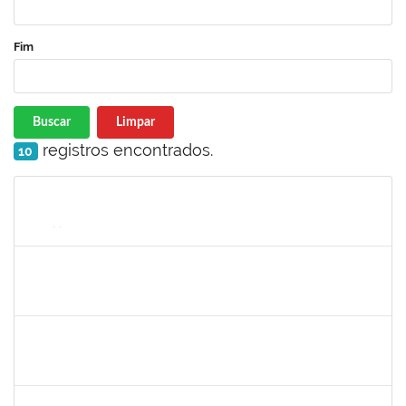
Fim
Buscar
Limpar
registros encontrados.
10
Matrícula
Nome
Cargo
Processo
Início
Fim
Status
2257468
OSCAR CARDOSO DE ALMEIDA NETO
Técnico
3360497
19/06/2023
07/07/2023
Concluído
1753043
MARCUS PIMENTEL OLIVEIRA
Técnico
23007.00006293/2023-92
08/06/2023
07/07/2023
Concluído