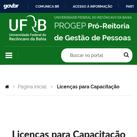
COMUNICA BR
ACESSO À INFORMAÇÃO
PARTI
IR
UNIVERSIDADE FEDERAL DO RECÔNCAVO DA BAHIA
PROGEP
Pró-Reitoria
PARA
O
de Gestão de Pessoas
CONTEÚDO
Buscar no portal
Página inicial
Licenças para Capacitação
Licenças para Capacitação