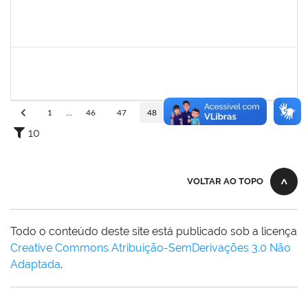
2401210
ALEX DO NASCIMENTO AMBROSIO
Técnico
23007.00026404/2022-07
12/06/2023
11/07/2023
Concluído
1644090
MIRELLA PRAZERES RODRIGUES
Técnico
23007.00012834/2023-25
28/06/2023
12/07/2023
Concluído
1
...
46
47
48
49
50
...
110
10
VOLTAR AO TOPO
Todo o conteúdo deste site está publicado sob a licença
Creative Commons Atribuição-SemDerivações 3.0 Não
Adaptada
.