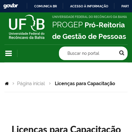
COMUNICA BR
ACESSO À INFORMAÇÃO
PARTI
IR
UNIVERSIDADE FEDERAL DO RECÔNCAVO DA BAHIA
PROGEP
Pró-Reitoria
PARA
O
de Gestão de Pessoas
CONTEÚDO
Buscar no portal
Página inicial
Licenças para Capacitação
Licenças para Capacitação