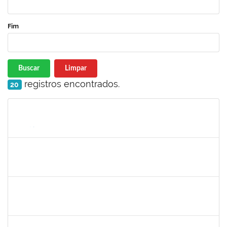
Fim
Buscar
Limpar
registros encontrados.
20
Matrícula
Nome
Cargo
Processo
Início
Fim
Status
2257639
ADRIELE GONZAGA DE MOURA
Técnico
23007.00030188/2023-74
02/01/2024
05/02/2024
Concluído
1717823
DEISY VITAL DOS SANTOS
Docente
23007.00022178/2023-34
06/11/2023
03/02/2024
Concluído