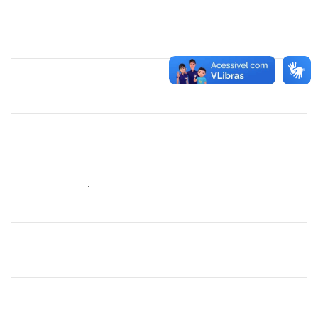
1560127
MURILO SANTOS BOTELHO
Técnico
23007.00018991/2023-44
05/11/2023
05/01/2024
Concluído
1308736
JOELMA CERQUEIRA FADIGAS
Docente
23007.00021537/2023-75
06/11/2023
04/01/2024
Concluído
1630119
JACQUELINE COSTA DIAS PITANGUEIRA
Docente
23007.00022353/2023-62
06/11/2023
04/01/2024
Concluído
1731794
EDILSON ARAÚJO PIRES
Técnico
3857505 SOU GOV
04/12/2023
01/01/2024
Concluído
1885108
RONALDO CARVALHO DA SILVA
Técnico
23007.00008985/2023-61
01/12/2023
31/12/2023
Concluído
1717913
PALOMA DE SOUSA PINHO FREITAS
Docente
23007.00013092/2023-43
03/10/2023