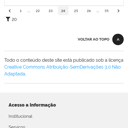
31/12/2023
Concluído
1
...
22
23
24
25
26
...
55
20
VOLTAR AO TOPO
Todo o conteúdo deste site está publicado sob a licença
Creative Commons Atribuição-SemDerivações 3.0 Não
Adaptada
.
Acesso a Informação
Institucional
Serviços