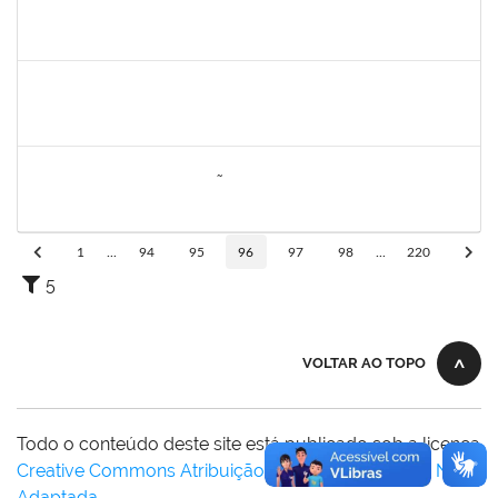
1146301
FERNANDO ANTONIO NOGUEIRA DE JESUS
Técnico
23007.0029459/2023-66
20/12/2023
18/01/2024
Concluído
1170516
JOCELIA MARIA DE JESUS
Técnico
23007.00005816/2023-70
14/12/2023
13/03/2024
Concluído
2260005
ESTEFANIA DA CONCEIÇÃO NEVES
Técnico
23007.00008303/2023-45
11/12/2023
29/12/2023
Concluído
1
...
94
95
96
97
98
...
220
5
VOLTAR AO TOPO
Todo o conteúdo deste site está publicado sob a licença
Creative Commons Atribuição-SemDerivações 3.0 Não
Adaptada
.