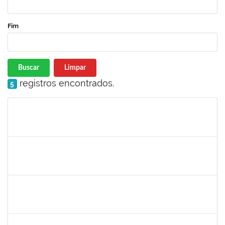
Fim
Buscar
Limpar
registros encontrados.
5
Matrícula
Nome
Cargo
Processo
Início
Fim
Status
1752810
SHIRLEY GUIMARAES ARAUJO
Técnico
23007.00028983/2023-17
28/12/2023
26/01/2024
Concluído
2131990
JEAN PAULO DOS SANTOS CARVALHO
23007.00020179/2023-75
23/12/2023
21/03/2024
Concluído