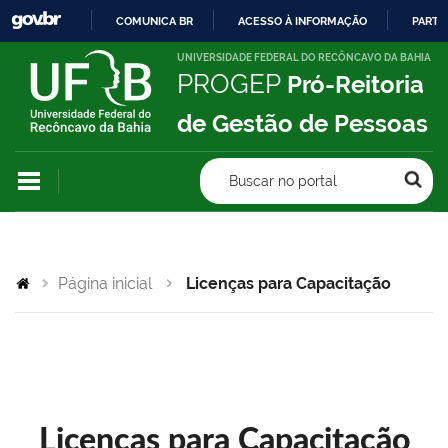
COMUNICA BR
ACESSO À INFORMAÇÃO
PARTI
IR
UNIVERSIDADE FEDERAL DO RECÔNCAVO DA BAHIA
PROGEP
Pró-Reitoria
PARA
O
de Gestão de Pessoas
CONTEÚDO
Buscar no portal
Página inicial
Licenças para Capacitação
Licenças para Capacitação