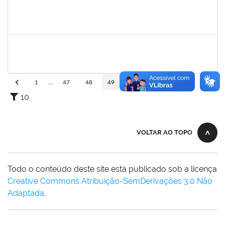
1730945
PAULO JOSE CONCEICAO SANTANA
Técnico
23007.00018983/2023-66
30/11/2023
15/12/2023
Concluído
2329908
ROMENIQUE CARNEIRO DE SOUZA
Técnico
23007.00021747/2023-31
27/11/2023
11/12/2023
Concluído
1
...
47
48
49
50
51
...
110
10
VOLTAR AO TOPO
Todo o conteúdo deste site está publicado sob a licença
Creative Commons Atribuição-SemDerivações 3.0 Não
Adaptada
.