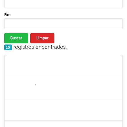
Fim
Buscar
Limpar
registros encontrados.
10
Matrícula
Nome
Cargo
Processo
Início
Fim
Status
1731794
EDILSON ARAÚJO PIRES
Técnico
3857505 SOU GOV
04/12/2023
01/01/2024
Concluído
2026459
SANDRINE DA SILVA SOUZA
Técnico
23007.00010233/2023-24
01/12/2023
30/12/2023
Concluído