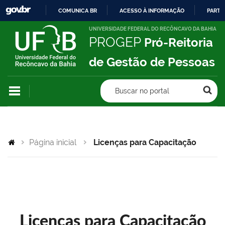
COMUNICA BR
ACESSO À INFORMAÇÃO
PARTI
IR
UNIVERSIDADE FEDERAL DO RECÔNCAVO DA BAHIA
PROGEP
Pró-Reitoria
PARA
O
de Gestão de Pessoas
CONTEÚDO
Buscar no portal
Página inicial
Licenças para Capacitação
Licenças para Capacitação