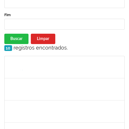
Fim
Buscar
Limpar
registros encontrados.
10
Matrícula
Nome
Cargo
Processo
Início
Fim
Status
1753055
RAFHAEL PEIXOTO TEIXEIRA
Técnico
3982759
11/12/2023
09/03/2024
Concluído
2072268
JANIA BETANIA ALVES DA SILVA
Docente
23007.00027334/2023-17
09/12/2023
13/12/2023
Concluído