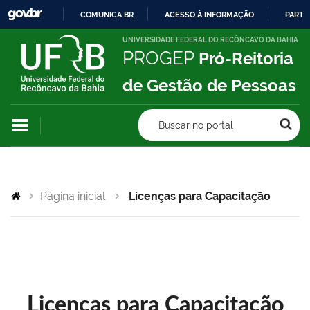
COMUNICA BR
ACESSO À INFORMAÇÃO
PARTI
IR
UNIVERSIDADE FEDERAL DO RECÔNCAVO DA BAHIA
PROGEP
Pró-Reitoria
PARA
O
de Gestão de Pessoas
CONTEÚDO
Buscar no portal
Página inicial
Licenças para Capacitação
Licenças para Capacitação