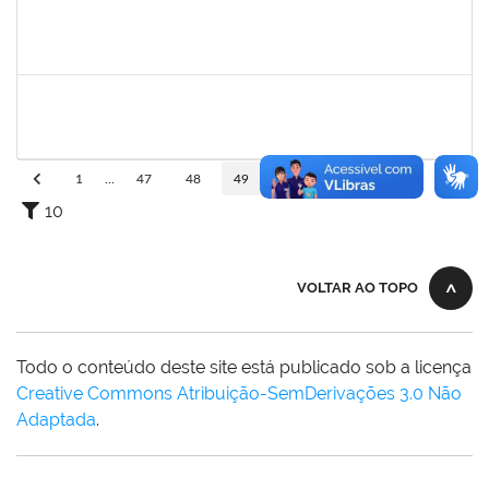
1885108
RONALDO CARVALHO DA SILVA
Técnico
23007.00008985/2023-61
01/12/2023
31/12/2023
Concluído
2258007
IVANA DA FRANCA CALDAS SANTANA
Técnico
23007.00014491/2023-03
30/11/2023
15/12/2023
Concluído
1
...
47
48
49
50
51
...
110
10
VOLTAR AO TOPO
Todo o conteúdo deste site está publicado sob a licença
Creative Commons Atribuição-SemDerivações 3.0 Não
Adaptada
.