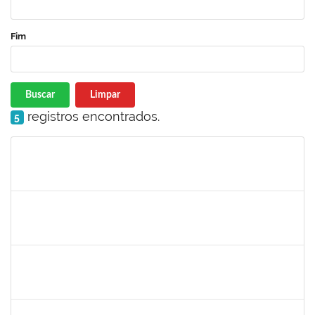
Fim
Buscar
Limpar
registros encontrados.
5
Matrícula
Nome
Cargo
Processo
Início
Fim
Status
1753055
RAFHAEL PEIXOTO TEIXEIRA
Técnico
3982759
11/12/2023
09/03/2024
Concluído
2072268
JANIA BETANIA ALVES DA SILVA
Docente
23007.00027334/2023-17
09/12/2023
13/12/2023
Concluído