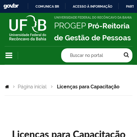
COMUNICA BR
ACESSO À INFORMAÇÃO
PARTI
IR
UNIVERSIDADE FEDERAL DO RECÔNCAVO DA BAHIA
PROGEP
Pró-Reitoria
PARA
O
de Gestão de Pessoas
CONTEÚDO
Buscar no portal
Página inicial
Licenças para Capacitação
Licenças para Capacitação