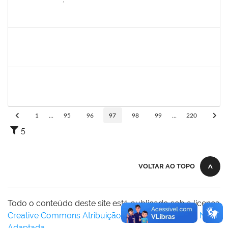
1731794
EDILSON ARAÚJO PIRES
Técnico
3857505 SOU GOV
04/12/2023
01/01/2024
Concluído
2026459
SANDRINE DA SILVA SOUZA
Técnico
23007.00010233/2023-24
01/12/2023
30/12/2023
Concluído
1871157
GRENIVEL MOTA DA COSTA
Técnico
23007.00017734/2023-33
01/12/2023
30/12/2023
Concluído
1
...
95
96
97
98
99
...
220
5
VOLTAR AO TOPO
Todo o conteúdo deste site está publicado sob a licença
Creative Commons Atribuição-SemDerivações 3.0 Não
Adaptada
.