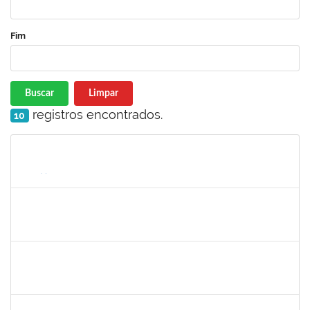
Fim
Buscar
Limpar
registros encontrados.
10
Matrícula
Nome
Cargo
Processo
Início
Fim
Status
1573629
FLAVIA SABINA DA SILVA SOUZA
Técnico
3321690
19/06/2023
14/07/2023
Concluído
1573600
EDSON PAULINO DA SILVA
Técnico
3363822
19/06/2023
14/07/2023
Concluído