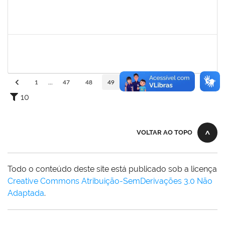
2159575
RAQUEL SOUZA LIMA
Técnico
23007.00005118/2023-98
01/04/2023
31/07/2023
Concluído
2329908
ROMENIQUE CARNEIRO DE SOUZA
Técnico
23007.00013680/2023-75
03/07/2023
01/08/2023
Concluído
1
...
47
48
49
50
51
...
110
10
VOLTAR AO TOPO
Todo o conteúdo deste site está publicado sob a licença
Creative Commons Atribuição-SemDerivações 3.0 Não
Adaptada
.