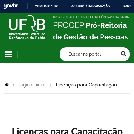
COMUNICA BR
ACESSO À INFORMAÇÃO
PARTI
IR
UNIVERSIDADE FEDERAL DO RECÔNCAVO DA BAHIA
PROGEP
Pró-Reitoria
PARA
O
de Gestão de Pessoas
CONTEÚDO
Buscar no portal
Página inicial
Licenças para Capacitação
Licenças para Capacitação