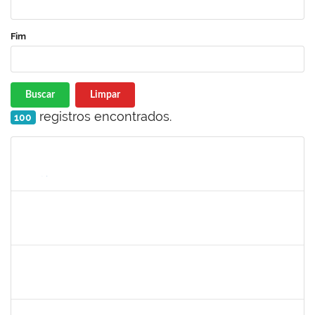
Fim
Buscar
Limpar
registros encontrados.
100
Matrícula
Nome
Cargo
Processo
Início
Fim
Status
1727482
KILDER LEITE RIBEIRO
Docente
23007.00020428/2023-45
15/10/2023
12/01/2024
Concluído
2085096
IDALINA SOUZA MASCARENHAS BORGHI
Docente
23007.00023330/2023-67
12/10/2023
11/01/2024
Concluído