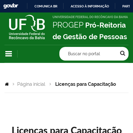
COMUNICA BR
ACESSO À INFORMAÇÃO
PARTI
IR
UNIVERSIDADE FEDERAL DO RECÔNCAVO DA BAHIA
PROGEP
Pró-Reitoria
PARA
O
de Gestão de Pessoas
CONTEÚDO
Buscar no portal
Página inicial
Licenças para Capacitação
Licenças para Capacitação