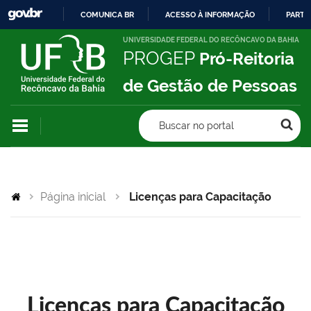
COMUNICA BR
ACESSO À INFORMAÇÃO
PARTI
IR
UNIVERSIDADE FEDERAL DO RECÔNCAVO DA BAHIA
PROGEP
Pró-Reitoria
PARA
O
de Gestão de Pessoas
CONTEÚDO
Buscar no portal
Página inicial
Licenças para Capacitação
Licenças para Capacitação