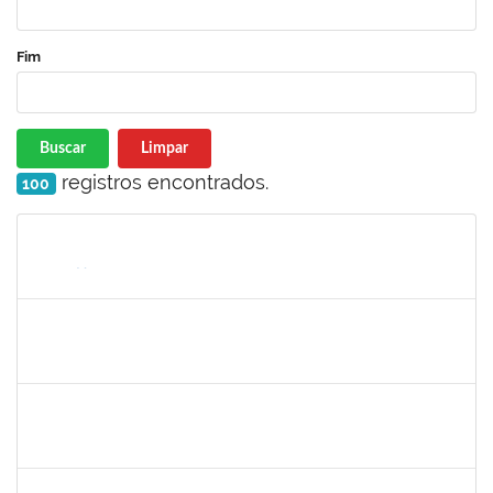
Fim
Buscar
Limpar
registros encontrados.
100
Matrícula
Nome
Cargo
Processo
Início
Fim
Status
2261043
RAFAELA MOREIRA FALCAO DA SILVA
Técnico
3892414
01/12/2023
28/02/2024
Concluído
2663815
CLAUDIA TELLES GODOY
Técnico
23007.00025094/2023-66
01/12/2023
15/12/2023
Concluído