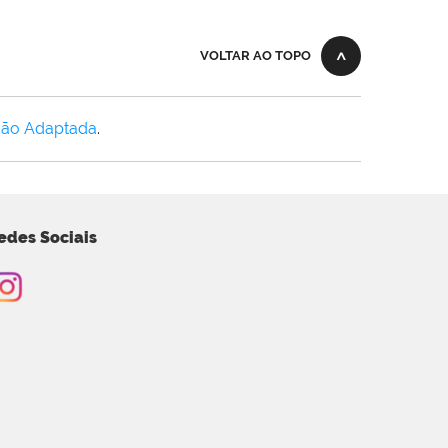
VOLTAR AO TOPO
Não Adaptada
.
edes Sociais