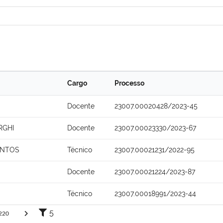
Cargo
Processo
Docente
23007.00020428/2023-45
RGHI
Docente
23007.00023330/2023-67
ANTOS
Técnico
23007.00021231/2022-95
Docente
23007.00021224/2023-87
Técnico
23007.00018991/2023-44
5
220