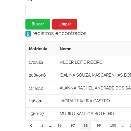
Buscar
Limpar
registros encontrados.
5
Matrícula
Nome
1727482
KILDER LEITE RIBEIRO
2085096
IDALINA SOUZA MASCARENHAS BO
1145212
ALANNA RACHEL ANDRADE DOS S
1467312
JACIRA TEIXEIRA CASTRO
1560127
MURILO SANTOS BOTELHO
1
...
96
97
98
99
100
...