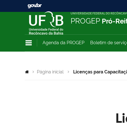
UNIVERSIDADE FEDERAL DO RECÔNCAV
PROGEP
Pró-Rei
Agenda da PROGEP
Boletim de servi
Página inicial
Licenças para Capacitaç
L