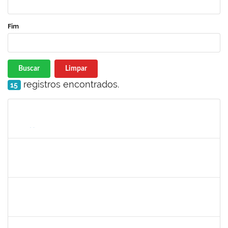
Fim
Buscar
Limpar
registros encontrados.
15
Matrícula
Nome
Cargo
Processo
Início
Fim
Status
1573629
FLAVIA SABINA DA SILVA SOUZA
Técnico
3321690
19/06/2023
14/07/2023
Concluído
1573600
EDSON PAULINO DA SILVA
Técnico
3363822
19/06/2023
14/07/2023
Concluído