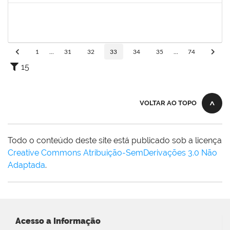
2164076
GABRIEL SILVA FERREIRA
Técnico
23007.00010766/2023-86
03/07/2023
02/08/2023
Concluído
1
...
31
32
33
34
35
...
74
15
VOLTAR AO TOPO
Todo o conteúdo deste site está publicado sob a licença
Creative Commons Atribuição-SemDerivações 3.0 Não
Adaptada
.
Acesso a Informação