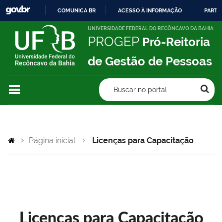
COMUNICA BR
ACESSO À INFORMAÇÃO
PARTI
IR
UNIVERSIDADE FEDERAL DO RECÔNCAVO DA BAHIA
PROGEP
Pró-Reitoria
PARA
O
de Gestão de Pessoas
CONTEÚDO
Buscar no portal
Página inicial
Licenças para Capacitação
Licenças para Capacitação