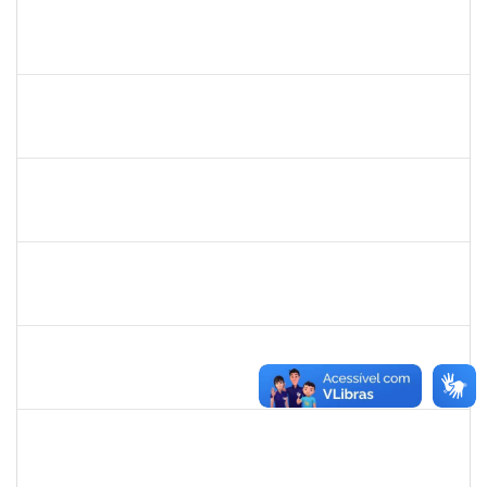
2159575
RAQUEL SOUZA LIMA
Técnico
23007.00005118/2023-98
01/04/2023
31/07/2023
Concluído
2329908
ROMENIQUE CARNEIRO DE SOUZA
Técnico
23007.00013680/2023-75
03/07/2023
01/08/2023
Concluído
2157672
FERNANDA LAGO BORGES OLIVEIRA
Técnico
3386368
03/07/2023
01/08/2023
Concluído
1874542
ANA FLAVIA GOTTSCHALL DE ALMEIDA
Técnico
23007.00014125/2023-88
03/07/2023
01/08/2023
Concluído
1873038
CAMILLO GUIMARAES DE SOUZA
Técnico
23007.00014310/2023-40
03/07/2023
01/08/2023
Concluído
1754452
ANA CLAUDIA DOS REIS ATCHE
Técnico
23007.00017745/2022-30
02/05/2023
01/08/2023
Concluído