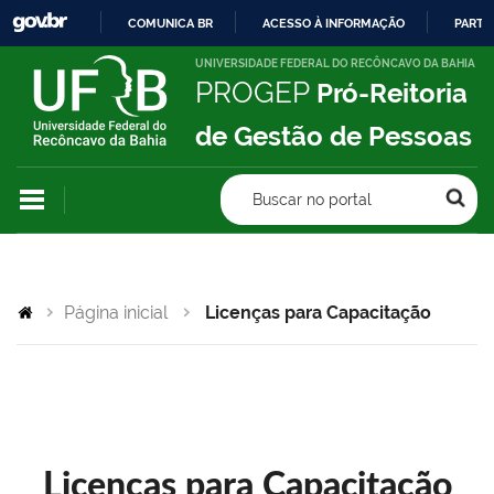
COMUNICA BR
ACESSO À INFORMAÇÃO
PARTI
IR
UNIVERSIDADE FEDERAL DO RECÔNCAVO DA BAHIA
PROGEP
Pró-Reitoria
PARA
O
de Gestão de Pessoas
CONTEÚDO
Buscar no portal
Página inicial
Licenças para Capacitação
Licenças para Capacitação