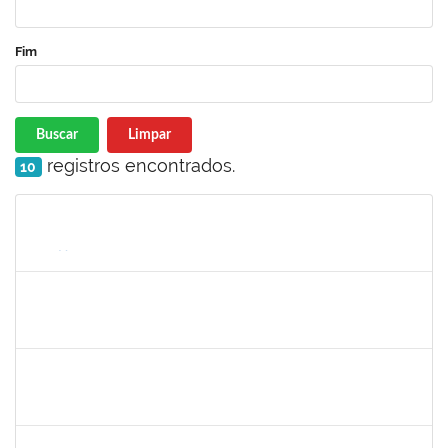
Fim
Buscar
Limpar
registros encontrados.
10
Matrícula
Nome
Cargo
Processo
Início
Fim
Status
1872886
JURANDIR DE JESUS ALMEIDA
Técnico
23007.00027745/2022-78
01/07/2023
30/07/2023
Concluído
1751386
DANIEL FADIGAS MORENO
Técnico
23007.00011721/2023-06
17/07/2023
31/07/2023
Concluído