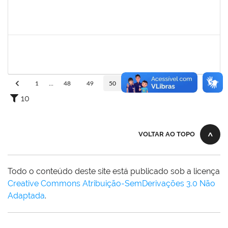
1754452
ANA CLAUDIA DOS REIS ATCHE
Técnico
23007.00017745/2022-30
02/05/2023
01/08/2023
Concluído
2164076
GABRIEL SILVA FERREIRA
Técnico
23007.00010766/2023-86
03/07/2023
02/08/2023
Concluído
1
...
48
49
50
51
52
...
110
10
VOLTAR AO TOPO
Todo o conteúdo deste site está publicado sob a licença
Creative Commons Atribuição-SemDerivações 3.0 Não
Adaptada
.