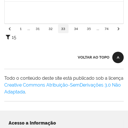
1327881
LUCIANO SERGIO HOCEVAR
Docente
3933858
21/11/2023
20/12/2023
Concluído
1
...
31
32
33
34
35
...
74
15
VOLTAR AO TOPO
Todo o conteúdo deste site está publicado sob a licença
Creative Commons Atribuição-SemDerivações 3.0 Não
Adaptada
.
Acesso a Informação