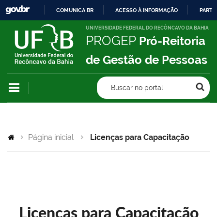
COMUNICA BR
ACESSO À INFORMAÇÃO
PARTI
IR
UNIVERSIDADE FEDERAL DO RECÔNCAVO DA BAHIA
PROGEP
Pró-Reitoria
PARA
O
de Gestão de Pessoas
CONTEÚDO
Buscar no portal
Página inicial
Licenças para Capacitação
Licenças para Capacitação