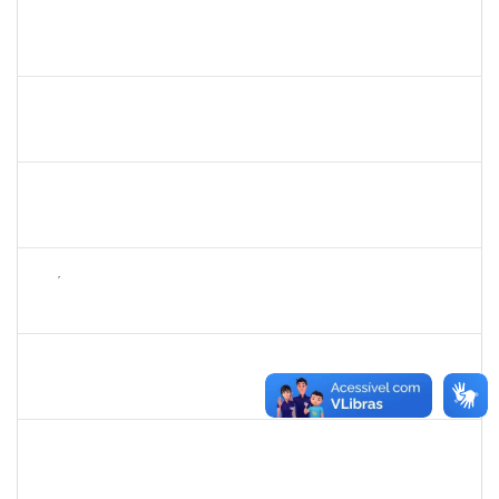
1873900
JOSE FRANCISCO COUTINHO PASSOS
Técnico
23007.00022192/2022-47
23/11/2023
22/12/2023
Concluído
1343648
PATRICIA FIGUEIREDO MARQUES
Docente
23007.00016365/2023-39
21/11/2023
20/12/2023
Concluído
1636183
EDER PEREIRA RODRIGUES
Docente
23007.00022254/2023-19
21/11/2023
16/02/2024
Concluído
1626754
AMÉLIA BORBA COSTA REIS
Docente
23007.00019486/2023-65
21/11/2023
22/12/2023
Concluído
- 1962522
CARINE TONDO ALVES
Docente
4017295
21/11/2023
20/10/2023
Concluído
1552725
LEANDRO LOURENCAO DUARTE
Docente
23007.00024694/2023-02
21/11/2023
21/12/2023
Concluído