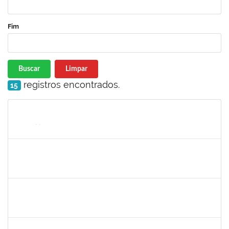
Fim
Buscar
Limpar
registros encontrados.
15
Matrícula
Nome
Cargo
Processo
Início
Fim
Status
1730945
PAULO JOSE CONCEICAO SANTANA
Técnico
23007.00018983/2023-66
30/11/2023
15/12/2023
Concluído
2329908
ROMENIQUE CARNEIRO DE SOUZA
Técnico
23007.00021747/2023-31
27/11/2023
11/12/2023
Concluído