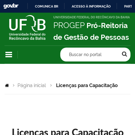
COMUNICA BR
ACESSO À INFORMAÇÃO
PARTI
IR
UNIVERSIDADE FEDERAL DO RECÔNCAVO DA BAHIA
PROGEP
Pró-Reitoria
PARA
O
de Gestão de Pessoas
CONTEÚDO
Buscar no portal
Página inicial
Licenças para Capacitação
Licenças para Capacitação