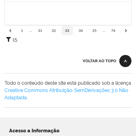
1327881
LUCIANO SERGIO HOCEVAR
Docente
3933858
21/11/2023
20/12/2023
Concluído
1
...
31
32
33
34
35
...
74
15
VOLTAR AO TOPO
Todo o conteúdo deste site está publicado sob a licença
Creative Commons Atribuição-SemDerivações 3.0 Não
Adaptada
.
Acesso a Informação