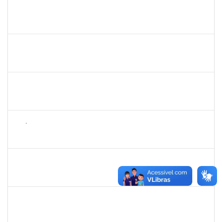
1873900
JOSE FRANCISCO COUTINHO PASSOS
Técnico
23007.00022192/2022-47
23/11/2023
22/12/2023
Concluído
1343648
PATRICIA FIGUEIREDO MARQUES
Docente
23007.00016365/2023-39
21/11/2023
20/12/2023
Concluído
1636183
EDER PEREIRA RODRIGUES
Docente
23007.00022254/2023-19
21/11/2023
16/02/2024
Concluído
1626754
AMÉLIA BORBA COSTA REIS
Docente
23007.00019486/2023-65
21/11/2023
22/12/2023
Concluído
- 1962522
CARINE TONDO ALVES
Docente
4017295
21/11/2023
20/10/2023
Concluído
1552725
LEANDRO LOURENCAO DUARTE
Docente
23007.00024694/2023-02
21/11/2023
21/12/2023
Concluído