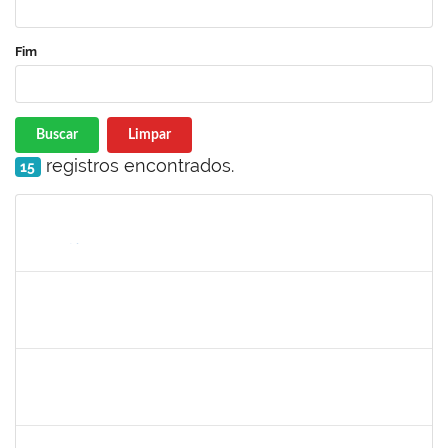
Fim
Buscar
Limpar
registros encontrados.
15
Matrícula
Nome
Cargo
Processo
Início
Fim
Status
1730945
PAULO JOSE CONCEICAO SANTANA
Técnico
23007.00018983/2023-66
30/11/2023
15/12/2023
Concluído
2329908
ROMENIQUE CARNEIRO DE SOUZA
Técnico
23007.00021747/2023-31
27/11/2023
11/12/2023
Concluído