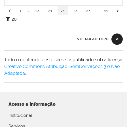
15/12/2023
Concluído
1
...
23
24
25
26
27
...
55
20
VOLTAR AO TOPO
Todo o conteúdo deste site está publicado sob a licença
Creative Commons Atribuição-SemDerivações 3.0 Não
Adaptada
.
Acesso a Informação
Institucional
Serviços