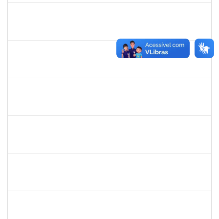
1327881
LUCIANO SERGIO HOCEVAR
Docente
3933858
21/11/2023
20/12/2023
Concluído
1635765
URBANIR SANTANA RODRIGUES
Docente
23007.00022265/2023-13
21/11/2023
16/02/2024
Concluído
1489537
GEOVANA DA PAZ MONTEIRO
Docente
23007.00024088/2023-68
20/11/2023
20/12/2023
Concluído
1489537
GEOVANA DA PAZ MONTEIRO
Docente
23007.00024088/2023-68
20/11/2023
19/12/2023
Concluído
1647923
JOSE SERGIO SANTOS DA SILVA
Técnico
3781229
16/11/2023
15/12/2023
Concluído
1847336
JAMILE MACHADO DA FRANCA SATURNINO
Técnico
23007.00019137/2023-79
16/11/2023