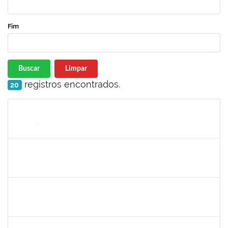
Fim
Buscar
Limpar
registros encontrados.
20
Matrícula
Nome
Cargo
Processo
Início
Fim
Status
1730945
PAULO JOSE CONCEICAO SANTANA
Técnico
23007.00018983/2023-66
30/11/2023
15/12/2023
Concluído
2329908
ROMENIQUE CARNEIRO DE SOUZA
Técnico
23007.00021747/2023-31
27/11/2023
11/12/2023
Concluído