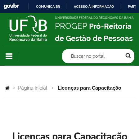
COMUNICA BR
ACESSO À INFORMAÇÃO
PARTI
IR
UNIVERSIDADE FEDERAL DO RECÔNCAVO DA BAHIA
PROGEP
Pró-Reitoria
PARA
O
de Gestão de Pessoas
CONTEÚDO
Buscar no portal
Página inicial
Licenças para Capacitação
Licenças para Capacitação