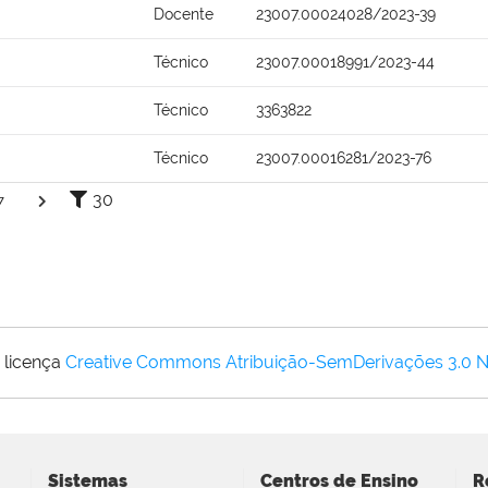
Docente
23007.00024028/2023-39
Técnico
23007.00018991/2023-44
Técnico
3363822
Técnico
23007.00016281/2023-76
30
7
 licença
Creative Commons Atribuição-SemDerivações 3.0 
Sistemas
Centros de Ensino
R