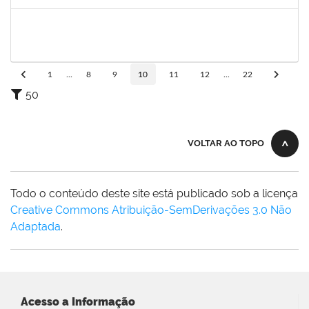
Concluído
2329908
ROMENIQUE CARNEIRO DE SOUZA
Técnico
23007.00021747/2023-31
27/11/2023
11/12/2023
Concluído
1
...
8
9
10
11
12
...
22
50
VOLTAR AO TOPO
Todo o conteúdo deste site está publicado sob a licença
Creative Commons Atribuição-SemDerivações 3.0 Não
Adaptada
.
Acesso a Informação