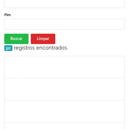
Fim
Buscar
Limpar
registros encontrados.
50
Matrícula
Nome
Cargo
Processo
Início
Fim
Status
1308736
JOELMA CERQUEIRA FADIGAS
Docente
23007.00021537/2023-75
06/11/2023
04/01/2024
Concluído
1630119
JACQUELINE COSTA DIAS PITANGUEIRA
Docente
23007.00022353/2023-62
06/11/2023
04/01/2024
Concluído