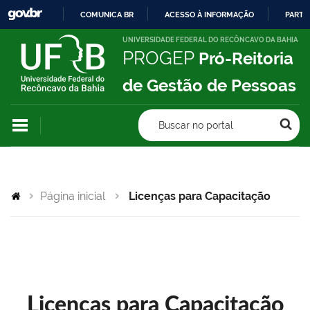
COMUNICA BR
ACESSO À INFORMAÇÃO
PARTI
IR
UNIVERSIDADE FEDERAL DO RECÔNCAVO DA BAHIA
PROGEP
Pró-Reitoria
PARA
O
de Gestão de Pessoas
CONTEÚDO
Buscar no portal
Página inicial
Licenças para Capacitação
Licenças para Capacitação