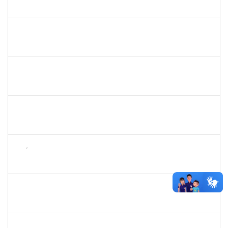
23007.00020651/2023-38
24/11/2023
22/12/2023
Concluído
1870805
PEDRO DA COSTA BARBOSA
Técnico
23007.00025121/2023-16
24/11/2023
22/12/2023
Concluído
2387155
MICHELLE DE SANTANA XAVIER RAMOS
Docente
23007.00022202/2023-65
23/11/2023
22/12/2023
Concluído
1873900
JOSE FRANCISCO COUTINHO PASSOS
Técnico
23007.00022192/2022-47
23/11/2023
22/12/2023
Concluído
1626754
AMÉLIA BORBA COSTA REIS
Docente
23007.00019486/2023-65
21/11/2023
22/12/2023
Concluído
1552725
LEANDRO LOURENCAO DUARTE
Docente
23007.00024694/2023-02
21/11/2023
21/12/2023
Concluído
1343648