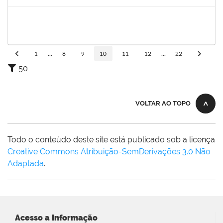
Concluído
1727482
KILDER LEITE RIBEIRO
Docente
23007.00020428/2023-45
15/10/2023
12/01/2023
Concluído
1
...
8
9
10
11
12
...
22
50
VOLTAR AO TOPO
Todo o conteúdo deste site está publicado sob a licença
Creative Commons Atribuição-SemDerivações 3.0 Não
Adaptada
.
Acesso a Informação