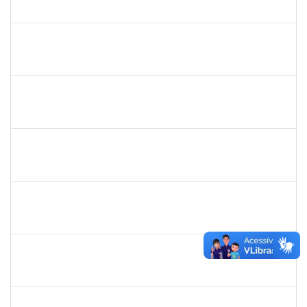
23007.00019849/2022-64
06/11/2023
11/12/2023
Concluído
1406311
WANBERTON GABRIEL DE SOUZA
Docente
4054614
06/11/2023
20/12/2023
Concluído
1546249
ANA PAULA SANTOS DE JESUS
Docente
23007.00024028/2023-39
06/11/2023
30/12/2023
Concluído
1560127
MURILO SANTOS BOTELHO
Técnico
23007.00018991/2023-44
05/11/2023
05/01/2024
Concluído
1573600
EDSON PAULINO DA SILVA
Técnico
3363822
03/11/2023
24/11/2023
Concluído
1672972
JOSEMARA BRITO DE JESUS
Técnico
23007.00016281/2023-76
01/11/2023
30/11/2023
Concluído
2093086