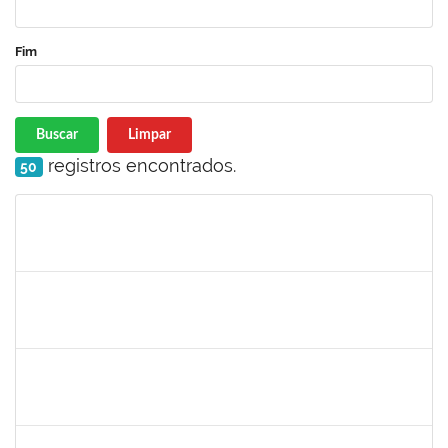
Fim
Buscar
Limpar
registros encontrados.
50
Matrícula
Nome
Cargo
Processo
Início
Fim
Status
1730945
PAULO JOSE CONCEICAO SANTANA
Técnico
23007.00018983/2023-66
30/11/2023
15/12/2023
Concluído
2329908
ROMENIQUE CARNEIRO DE SOUZA
Técnico
23007.00021747/2023-31
27/11/2023
11/12/2023
Concluído