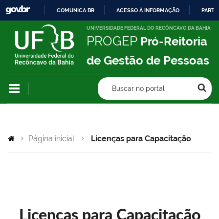
COMUNICA BR
ACESSO À INFORMAÇÃO
PARTI
IR
UNIVERSIDADE FEDERAL DO RECÔNCAVO DA BAHIA
PROGEP
Pró-Reitoria
PARA
O
de Gestão de Pessoas
CONTEÚDO
Buscar no portal
Página inicial
Licenças para Capacitação
Licenças para Capacitação