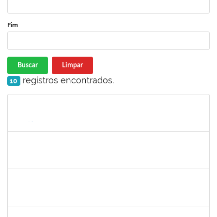
Fim
Buscar
Limpar
registros encontrados.
10
Matrícula
Nome
Cargo
Processo
Início
Fim
Status
2026459
SANDRINE DA SILVA SOUZA
Técnico
23007.00010233/2023-24
01/12/2023
30/12/2023
Concluído
1871157
GRENIVEL MOTA DA COSTA
Técnico
23007.00017734/2023-33
01/12/2023
30/12/2023
Concluído