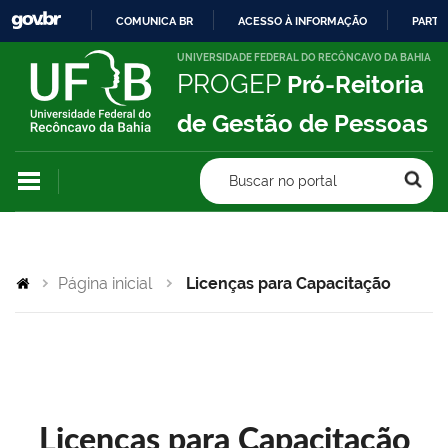
COMUNICA BR
ACESSO À INFORMAÇÃO
PARTI
IR
UNIVERSIDADE FEDERAL DO RECÔNCAVO DA BAHIA
PROGEP
Pró-Reitoria
PARA
O
de Gestão de Pessoas
CONTEÚDO
Buscar no portal
Página inicial
Licenças para Capacitação
Licenças para Capacitação