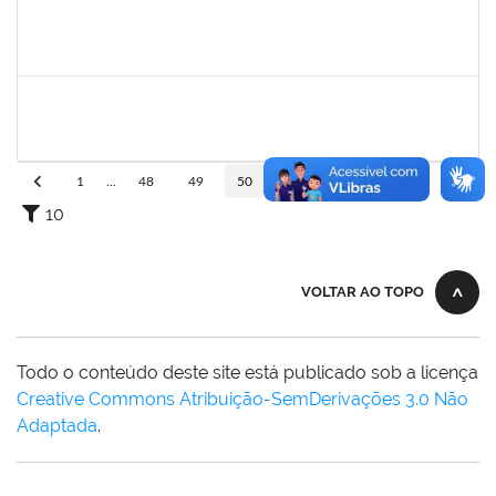
2652969
ERIVALDO DE JESUS DA SILVA
Técnico
23007.00021368/2023-79
02/10/2023
30/12/2023
Concluído
2258859
VANDERLEY DOS SANTOS GOMES
Técnico
23007.00022186/2023-12
02/10/2023
30/12/2023
Concluído
1
...
48
49
50
51
52
...
110
10
VOLTAR AO TOPO
Todo o conteúdo deste site está publicado sob a licença
Creative Commons Atribuição-SemDerivações 3.0 Não
Adaptada
.