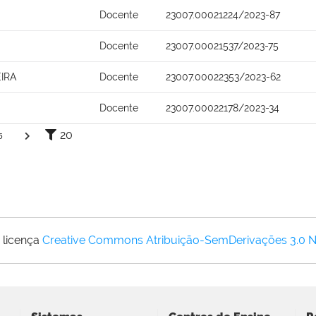
Docente
23007.00021224/2023-87
Docente
23007.00021537/2023-75
IRA
Docente
23007.00022353/2023-62
Docente
23007.00022178/2023-34
20
5
 licença
Creative Commons Atribuição-SemDerivações 3.0 