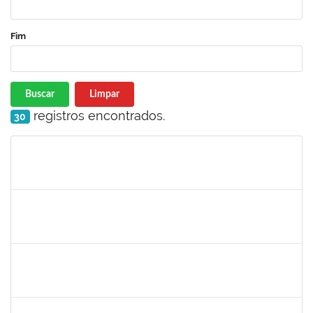
Fim
Buscar
Limpar
registros encontrados.
30
Matrícula
Nome
Cargo
Processo
Início
Fim
Status
2465951
HERMES PEDREIRA DA SILVA FILHO
Docente
23007.00020651/2023-38
24/11/2023
22/12/2023
Concluído
1870805
PEDRO DA COSTA BARBOSA
Técnico
23007.00025121/2023-16
24/11/2023
22/12/2023
Concluído