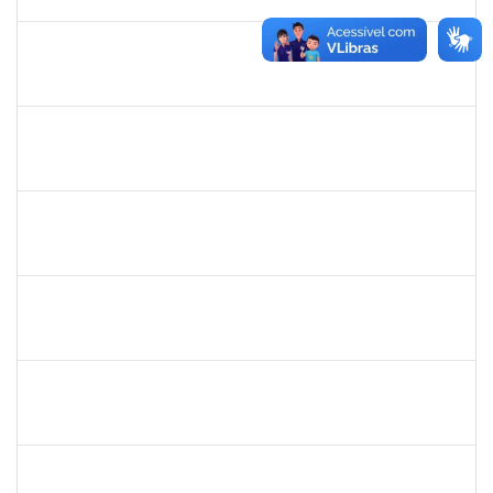
03/02/2024
Concluído
1760632
ALINE PEREIRA DA SILVA MATOS
Técnico
23007.00019849/2022-64
06/11/2023
11/12/2023
Concluído
1406311
WANBERTON GABRIEL DE SOUZA
Docente
4054614
06/11/2023
20/12/2023
Concluído
1546249
ANA PAULA SANTOS DE JESUS
Docente
23007.00024028/2023-39
06/11/2023
30/12/2023
Concluído
1560127
MURILO SANTOS BOTELHO
Técnico
23007.00018991/2023-44
05/11/2023
05/01/2024
Concluído
1573600
EDSON PAULINO DA SILVA
Técnico
3363822
03/11/2023
24/11/2023
Concluído
1672972
JOSEMARA BRITO DE JESUS
Técnico