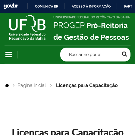
COMUNICA BR
ACESSO À INFORMAÇÃO
PARTI
IR
UNIVERSIDADE FEDERAL DO RECÔNCAVO DA BAHIA
PROGEP
Pró-Reitoria
PARA
O
de Gestão de Pessoas
CONTEÚDO
Buscar no portal
Página inicial
Licenças para Capacitação
Licenças para Capacitação