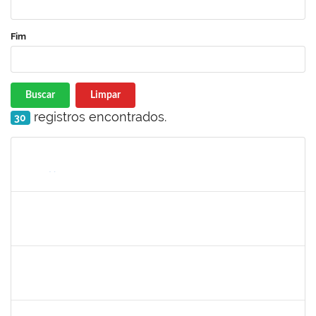
Fim
Buscar
Limpar
registros encontrados.
30
Matrícula
Nome
Cargo
Processo
Início
Fim
Status
2465951
HERMES PEDREIRA DA SILVA FILHO
Docente
23007.00020651/2023-38
24/11/2023
22/12/2023
Concluído
1870805
PEDRO DA COSTA BARBOSA
Técnico
23007.00025121/2023-16
24/11/2023
22/12/2023
Concluído