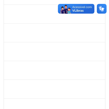
03/02/2024
Concluído
1760632
ALINE PEREIRA DA SILVA MATOS
Técnico
23007.00019849/2022-64
06/11/2023
11/12/2023
Concluído
1406311
WANBERTON GABRIEL DE SOUZA
Docente
4054614
06/11/2023
20/12/2023
Concluído
1546249
ANA PAULA SANTOS DE JESUS
Docente
23007.00024028/2023-39
06/11/2023
30/12/2023
Concluído
1560127
MURILO SANTOS BOTELHO
Técnico
23007.00018991/2023-44
05/11/2023
05/01/2024
Concluído
1573600
EDSON PAULINO DA SILVA
Técnico
3363822
03/11/2023
24/11/2023
Concluído
1672972
JOSEMARA BRITO DE JESUS
Técnico