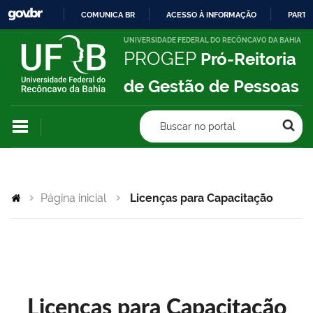
COMUNICA BR
ACESSO À INFORMAÇÃO
PARTI
IR
UNIVERSIDADE FEDERAL DO RECÔNCAVO DA BAHIA
PROGEP
Pró-Reitoria
PARA
O
de Gestão de Pessoas
CONTEÚDO
Buscar no portal
Página inicial
Licenças para Capacitação
Licenças para Capacitação