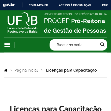
COMUNICA BR
ACESSO À INFORMAÇÃO
PARTI
IR
UNIVERSIDADE FEDERAL DO RECÔNCAVO DA BAHIA
PROGEP
Pró-Reitoria
PARA
O
de Gestão de Pessoas
CONTEÚDO
Buscar no portal
Página inicial
Licenças para Capacitação
Licenças para Capacitação