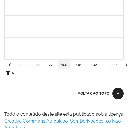
2387155
MICHELLE DE SANTANA XAVIER RAMOS
Docente
23007.00022202/2023-65
23/11/2023
22/12/2023
Concluído
1873900
JOSE FRANCISCO COUTINHO PASSOS
Técnico
23007.00022192/2022-47
23/11/2023
22/12/2023
Concluído
1343648
PATRICIA FIGUEIREDO MARQUES
Docente
23007.00016365/2023-39
21/11/2023
20/12/2023
Concluído
1
...
98
99
100
101
102
...
220
5
VOLTAR AO TOPO
Todo o conteúdo deste site está publicado sob a licença
Creative Commons Atribuição-SemDerivações 3.0 Não
Adaptada
.