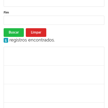
Fim
Buscar
Limpar
registros encontrados.
5
Matrícula
Nome
Cargo
Processo
Início
Fim
Status
2465951
HERMES PEDREIRA DA SILVA FILHO
Docente
23007.00020651/2023-38
24/11/2023
22/12/2023
Concluído
1870805
PEDRO DA COSTA BARBOSA
Técnico
23007.00025121/2023-16
24/11/2023
22/12/2023
Concluído