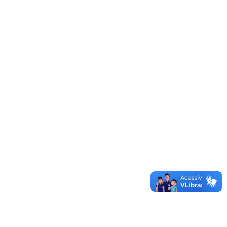
23007.00016281/2023-76
01/11/2023
30/11/2023
Concluído
2093086
KASSIA AGUIAR NORBERTO RIOS
Docente
23007.00019923/2023-03
01/11/2023
30/11/2023
Concluído
1261912
FERNANDA DE OLIVEIRA SOUZA
Docente
23007.00021053/2023-48
01/11/2023
30/12/2023
Concluído
1473363
FERNANDO VICENTINI
Docente
23007.00020868/2023-96
01/11/2023
15/12/2023
Concluído
1715969
PATRICIA VEIGA NASCIMENTO
Docente
23007.00023961/2023-05
01/11/2023
30/12/2023
Concluído
2183675
ANALDINO PINHEIRO SILVA FILHO
Docente
23007.00024719/2023-06
01/11/2023
30/12/2023
Concluído
1206405