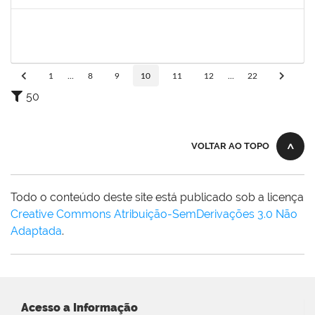
Concluído
2025520
LIVIA SANTOS PEIXOUTO
Técnico
3357323
02/10/2023
29/12/2023
Concluído
1
...
8
9
10
11
12
...
22
50
VOLTAR AO TOPO
Todo o conteúdo deste site está publicado sob a licença
Creative Commons Atribuição-SemDerivações 3.0 Não
Adaptada
.
Acesso a Informação