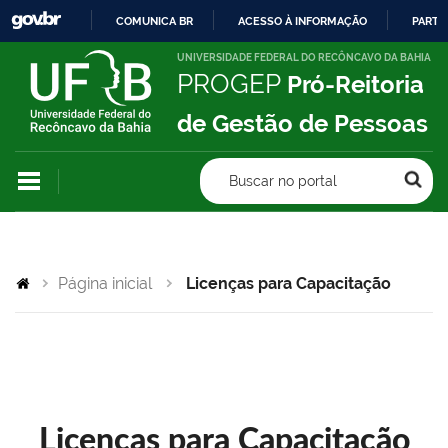
COMUNICA BR
ACESSO À INFORMAÇÃO
PARTI
IR
UNIVERSIDADE FEDERAL DO RECÔNCAVO DA BAHIA
PROGEP
Pró-Reitoria
PARA
O
de Gestão de Pessoas
CONTEÚDO
Buscar no portal
Página inicial
Licenças para Capacitação
Licenças para Capacitação