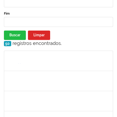
Fim
Buscar
Limpar
registros encontrados.
50
Matrícula
Nome
Cargo
Processo
Início
Fim
Status
2465951
HERMES PEDREIRA DA SILVA FILHO
Docente
23007.00020651/2023-38
24/11/2023
22/12/2023
Concluído
1870805
PEDRO DA COSTA BARBOSA
Técnico
23007.00025121/2023-16
24/11/2023
22/12/2023
Concluído