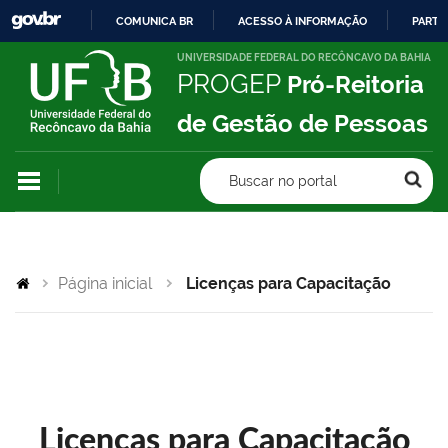
COMUNICA BR
ACESSO À INFORMAÇÃO
PARTI
IR
UNIVERSIDADE FEDERAL DO RECÔNCAVO DA BAHIA
PROGEP
Pró-Reitoria
PARA
O
de Gestão de Pessoas
CONTEÚDO
Buscar no portal
Página inicial
Licenças para Capacitação
Licenças para Capacitação