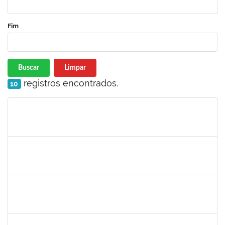
Fim
Buscar
Limpar
registros encontrados.
10
Matrícula
Nome
Cargo
Processo
Início
Fim
Status
lelia
30/11/-0001
30/11/-0001
Concluído
josemara
30/11/-0001
30/11/-0001
Concluído