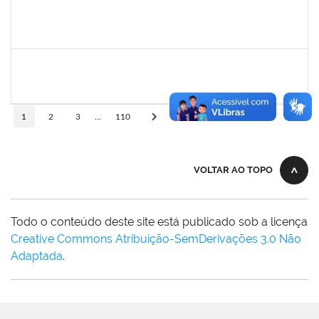
jose alipio
30/11/-0001
30/11/-0001
Concluído
23007.00013255/2024-04
30/11/-0001
30/11/-0001
Concluído
10
1
2
3
...
110
VOLTAR AO TOPO
Todo o conteúdo deste site está publicado sob a licença
Creative Commons Atribuição-SemDerivações 3.0 Não
Adaptada
.