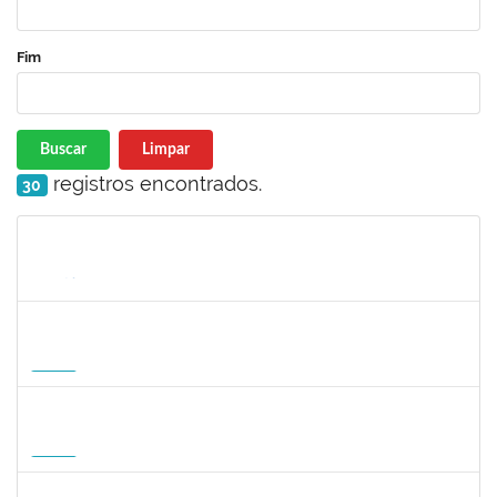
Fim
Buscar
Limpar
registros encontrados.
30
Matrícula
Nome
Cargo
Processo
Início
Fim
Status
3145188
JESUS CARLOS DELGADO GARCIA
Docente
23007.00004358/2026-45
15/09/2026
13/12/2026
Futuro
1822447
LUCAS AMARAL MARTINS
Técnico
23007.00010952/2026-02
14/09/2026
12/12/2026
Futuro