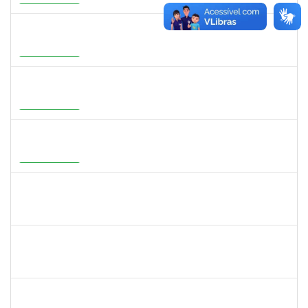
28/09/2026
Em Andamento
1647396
ADRIANA REGINA BAGALDO
Docente
23007.00006364/2026-09
08/06/2026
05/09/2026
Em Andamento
1273255
CAROLINE COSTA BOURBON
Docente
23007.00004668/2026-17
22/05/2026
20/08/2026
Em Andamento
2316943
MARIANGELA COSTA VIEIRA
23007.00001878/2026-75
20/05/2026
19/08/2026
Em Andamento
2387155
MICHELLE DE SANTANA XAVIER RAMOS
Docente
23007.00028959/2025-77
04/05/2026
01/07/2026
Concluído
1567617
DANIELA ABREU MATOS
Docente
23007.00000171/2026-89
01/04/2026
29/06/2026
Concluído
2183687
KLAYTON SANTANA PORTO
Docente