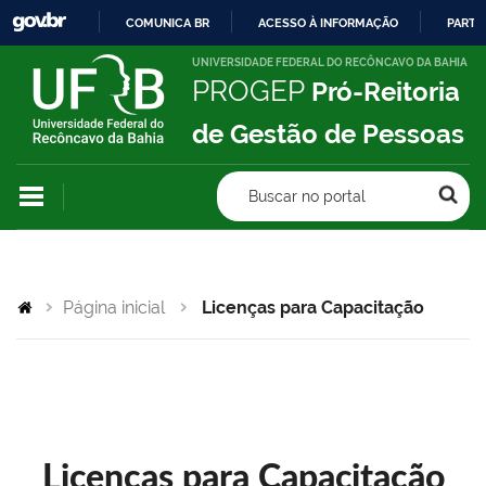
COMUNICA BR
ACESSO À INFORMAÇÃO
PARTI
IR
UNIVERSIDADE FEDERAL DO RECÔNCAVO DA BAHIA
PROGEP
Pró-Reitoria
PARA
O
de Gestão de Pessoas
CONTEÚDO
Buscar no portal
Página inicial
Licenças para Capacitação
Licenças para Capacitação