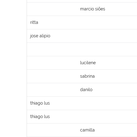
marcio siões
ritta
jose alipio
lucilene
sabrina
danilo
thiago lus
thiago lus
camilla