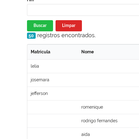
Buscar
Limpar
registros encontrados.
50
Matrícula
Nome
lelia
josemara
jefferson
romenique
rodrigo fernandes
aida