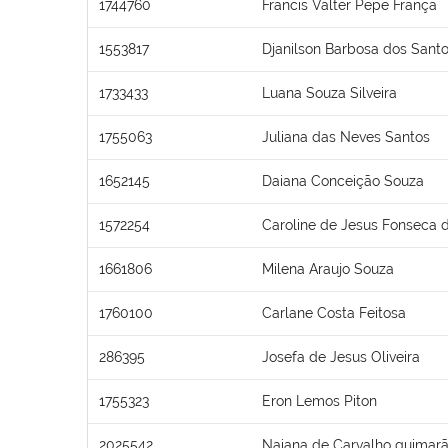
1744760
Francis Valter Pepe França
1553817
Djanilson Barbosa dos Sant
1733433
Luana Souza Silveira
1755063
Juliana das Neves Santos
1652145
Daiana Conceição Souza
1572254
Caroline de Jesus Fonseca d
1661806
Milena Araujo Souza
1760100
Carlane Costa Feitosa
286395
Josefa de Jesus Oliveira
1755323
Eron Lemos Piton
2025542
Naiana de Carvalho guimar