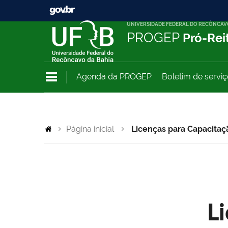
UNIVERSIDADE FEDERAL DO RECÔNCAV
PROGEP
Pró-Rei
Agenda da PROGEP
Boletim de servi
Página inicial
Licenças para Capacitaç
L