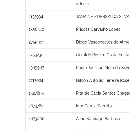
adriele
1132994
JANAINE ZDEBSKI DA SILVA
1558340
Priscila Carvalho Lopes
2755904
Diego Vasconcelos de Alme
1753230
Geraldo Ribeiro Costa Fent
1365967
Paulo Jackson Mota da Silve
1717024
Nilson Antonio Ferreira Rose
1527893
Rita de Cácia Santos Chaga
1873764
Igor Garcia Barreto
1673006
Aline Santiago Barbosa