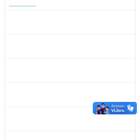
23007.00001878/2026-75
20/05/2026
19/08/2026
Em Andamento
1526112
ELIANA SANTOS DE SOUZA
Técnico
23007.00006288/2026-24
11/05/2026
04/06/2026
Concluído
2387155
MICHELLE DE SANTANA XAVIER RAMOS
Docente
23007.00028959/2025-77
04/05/2026
01/07/2026
Concluído
1742199
HELENI DUARTE DANTAS DE AVILA
Docente
23007.00001869/2026-27
21/04/2026
20/06/2026
Concluído
2323935
DELMA FERREIRA DE OLIVEIRA
Técnico
23007.00004705/2026-85
20/04/2026
04/05/2026
Concluído
1567617
DANIELA ABREU MATOS
Docente
23007.00000171/2026-89
01/04/2026
29/06/2026
Concluído
2183687