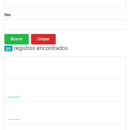
Fim
Buscar
Limpar
registros encontrados.
50
Matrícula
Nome
Cargo
Processo
Início
Fim
Status
1465273
PEDRO AUGUSTO PESSOA LEPIKSON
Docente
23007.00013221/2026-43
16/09/2026
14/12/2026
Futuro
3145188
JESUS CARLOS DELGADO GARCIA
Docente
23007.00004358/2026-45
15/09/2026
13/12/2026
Futuro