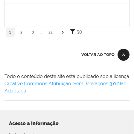
Concluído
1838442
VITORIA CAROLINE DA SILVA PORTO
Técnico
23007.00003277/2025-38
08/12/2025
19/01/2026
Concluído
50
1
2
3
...
22
VOLTAR AO TOPO
Todo o conteúdo deste site está publicado sob a licença
Creative Commons Atribuição-SemDerivações 3.0 Não
Adaptada
.
Acesso a Informação