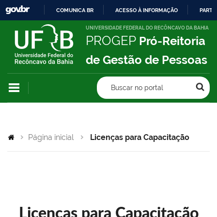
COMUNICA BR
ACESSO À INFORMAÇÃO
PARTI
IR
UNIVERSIDADE FEDERAL DO RECÔNCAVO DA BAHIA
PROGEP
Pró-Reitoria
PARA
O
de Gestão de Pessoas
CONTEÚDO
Buscar no portal
Página inicial
Licenças para Capacitação
Licenças para Capacitação