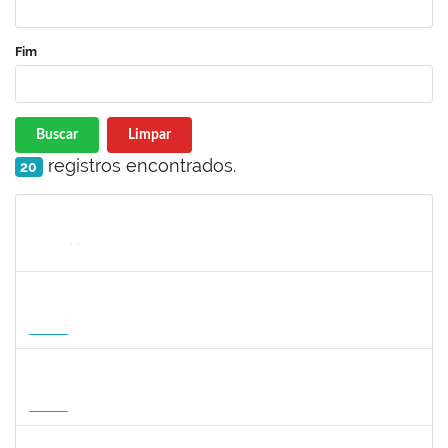
Fim
Buscar
Limpar
registros encontrados.
20
Matrícula
Nome
Cargo
Processo
Início
Fim
Status
1465273
PEDRO AUGUSTO PESSOA LEPIKSON
Docente
23007.00013221/2026-43
16/09/2026
14/12/2026
Futuro
3145188
JESUS CARLOS DELGADO GARCIA
Docente
23007.00004358/2026-45
15/09/2026
13/12/2026
Futuro