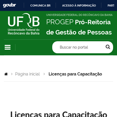
COMUNICA BR
ACESSO À INFORMAÇÃO
PARTI
IR
UNIVERSIDADE FEDERAL DO RECÔNCAVO DA BAHIA
PROGEP
Pró-Reitoria
PARA
O
de Gestão de Pessoas
CONTEÚDO
Buscar no portal
Página inicial
Licenças para Capacitação
Licenças para Capacitação