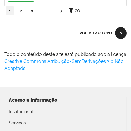
27/10/2026
Em Andamento
20
1
2
3
...
55
VOLTAR AO TOPO
Todo o conteúdo deste site está publicado sob a licença
Creative Commons Atribuição-SemDerivações 3.0 Não
Adaptada
.
Acesso a Informação
Institucional
Serviços