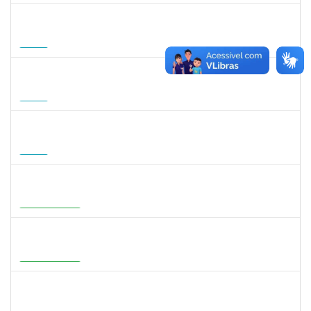
1007053
ANDRE DIAS DE AZEVEDO NETO
Docente
23007.00004811/2026-36
17/08/2026
15/11/2026
Futuro
1568651
DORIS FIRMINO RABELO
Docente
23007.00005239/2026-23
17/08/2026
14/11/2026
Futuro
1295826
PAULA HAYASI PINHO
Docente
23007.00008193/2026-96
15/08/2026
12/11/2026
Futuro
1933679
ITALO RICARDO SANTOS ALELUIA
Docente
23007.00004585/2026-27
01/08/2026
29/10/2026
Em Andamento
1716221
LEANDRO ANTONIO DE ALMEIDA
Docente
23007.00008130/2026-51
01/08/2026
29/10/2026
Em Andamento
3159765
ANA LUISA DE CASTRO COIMBRA
Docente
23007.00007639/2026-19
30/07/2026