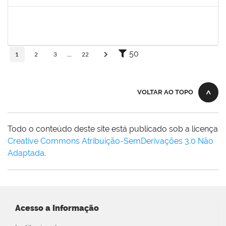
Concluído
1838442
VITORIA CAROLINE DA SILVA PORTO
Técnico
23007.00003277/2025-38
08/12/2025
19/01/2026
Concluído
50
1
2
3
...
22
VOLTAR AO TOPO
Todo o conteúdo deste site está publicado sob a licença
Creative Commons Atribuição-SemDerivações 3.0 Não
Adaptada
.
Acesso a Informação