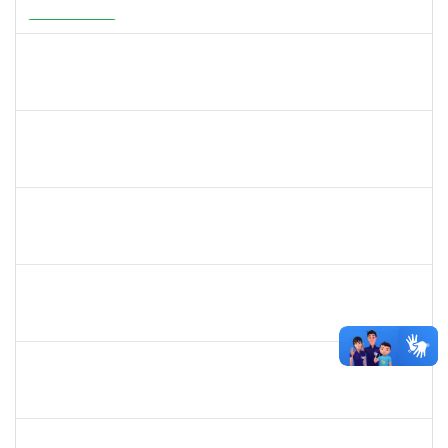
23007.00001878/2026-75
20/05/2026
19/08/2026
Em Andamento
1526112
ELIANA SANTOS DE SOUZA
Técnico
23007.00006288/2026-24
11/05/2026
04/06/2026
Concluído
2387155
MICHELLE DE SANTANA XAVIER RAMOS
Docente
23007.00028959/2025-77
04/05/2026
01/07/2026
Concluído
1742199
HELENI DUARTE DANTAS DE AVILA
Docente
23007.00001869/2026-27
21/04/2026
20/06/2026
Concluído
2323935
DELMA FERREIRA DE OLIVEIRA
Técnico
23007.00004705/2026-85
20/04/2026
04/05/2026
Concluído
1567617
DANIELA ABREU MATOS
Docente
23007.00000171/2026-89
01/04/2026
29/06/2026
Concluído
2183687