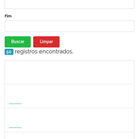
Fim
Buscar
Limpar
registros encontrados.
50
Matrícula
Nome
Cargo
Processo
Início
Fim
Status
1465273
PEDRO AUGUSTO PESSOA LEPIKSON
Docente
23007.00013221/2026-43
16/09/2026
14/12/2026
Futuro
3145188
JESUS CARLOS DELGADO GARCIA
Docente
23007.00004358/2026-45
15/09/2026
13/12/2026
Futuro