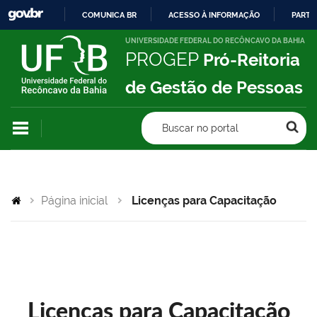
COMUNICA BR
ACESSO À INFORMAÇÃO
PARTI
IR
UNIVERSIDADE FEDERAL DO RECÔNCAVO DA BAHIA
PROGEP
Pró-Reitoria
PARA
O
de Gestão de Pessoas
CONTEÚDO
Buscar no portal
Página inicial
Licenças para Capacitação
Licenças para Capacitação