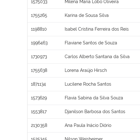
1575033
Milena Maria Lobo Oliveira
1755265
Karina de Sousa Silva
1198810
Isabel Cristina Ferreira dos Reis
1996463
Flaviane Santos de Souza
1730973
Carlos Alberto Santana da Silva
1755638
Lorena Araújo Hirsch
1871134
Lucilene Rocha Santos
1573629
Flavia Sabina da Silva Souza
1553817
Djanilson Barbosa dos Santos
2130358
Ana Paula Inácio Diório
1525345
Nilson Weisheimer