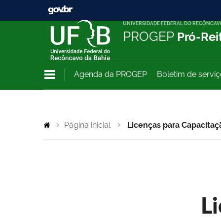
UNIVERSIDADE FEDERAL DO RECÔNCAV
PROGEP
Pró-Rei
Agenda da PROGEP
Boletim de servi
Página inicial
Licenças para Capacitaç
L