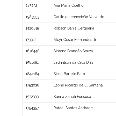
285232
Ana Maria Coelho
1983553
Danilo da conceição Valverde
1420815
Robson Bahia Cerqueira
1739121
Alcyr César Fernandes Jr
1678448
Simone Brandão Souza
1581481
Jadmilson da Cruz Dias
1844164
Sielia Barreto Brito
1753038
Leone Ricardo de C. Santana
1532399
Karina Zanoti Fonseca
1754357
Rafael Santos Andrade