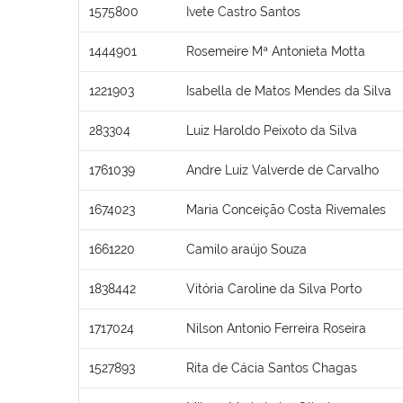
1575800
Ivete Castro Santos
1444901
Rosemeire Mª Antonieta Motta
1221903
Isabella de Matos Mendes da Silva
283304
Luiz Haroldo Peixoto da Silva
1761039
Andre Luiz Valverde de Carvalho
1674023
Maria Conceição Costa Rivemales
1661220
Camilo araújo Souza
1838442
Vitória Caroline da Silva Porto
1717024
Nilson Antonio Ferreira Roseira
1527893
Rita de Cácia Santos Chagas