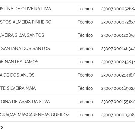
STINA DE OLIVEIRA LIMA
Técnico
23007.00005268
ASTOS ALMEIDA PINHEIRO
Técnico
23007.00007283/
IVEIRA SILVA SANTOS
Técnico
23007.00012085
 SANTANA DOS SANTOS
Técnico
23007.00014634/
DE NANTES RAMOS
Técnico
23007.00024384
AIDE DOS ANJOS
Técnico
23007.00021338/
TE SILVEIRA MAIA
Técnico
23007.00016902
EGINA DE ASSIS DA SILVA
Técnico
23007.00015518/
 GRAÇAS MASCARENHAS QUEIROZ
Técnico
23007.00000308
15