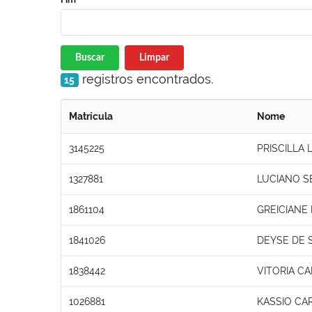
Buscar
Limpar
registros encontrados.
15
Matrícula
Nome
3145225
PRISCILLA
1327881
LUCIANO S
1861104
GREICIANE
1841026
DEYSE DE
1838442
VITORIA CA
1026881
KASSIO CA