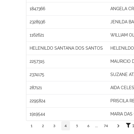
1847366
ANGELA CRI
2328936
JENILDA B
1162621
WILLIAM OL
HELENILDO SANTANA DOS SANTOS
HELENILDO
2257315
MAURICIO 
2374175
SUZANE AT
287121
AIDA CELES
2295824
PRISCILA R
1919544
MARIA DAS
1
2
3
4
5
6
...
74