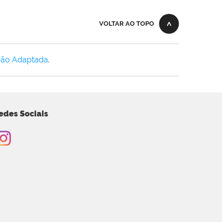
VOLTAR AO TOPO
Não Adaptada
.
edes Sociais