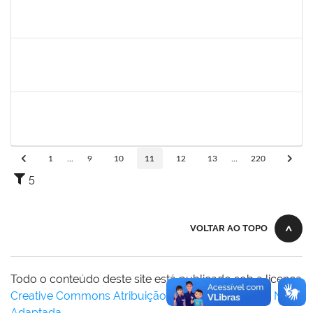
20492
Luciana dos Reis C. Passos
Técnico
23007.005685/2019-30
01/04/2019
30/05/2019
Concluído
1755638
Lorena Araújo Hirsch
Técnico
23007.0009956/2019-46
02/05/2019
31/05/2019
Concluído
1752810
Shirley Guimarães Araújo
Técnico
23007.0008620/2019-34
15/04/2019
31/05/2019
Concluído
1
...
9
10
11
12
13
...
220
5
VOLTAR AO TOPO
Todo o conteúdo deste site está publicado sob a licença
Creative Commons Atribuição-SemDerivações 3.0 Não
Adaptada
.