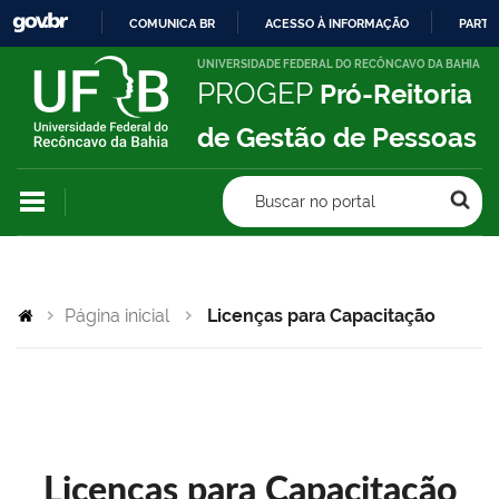
COMUNICA BR
ACESSO À INFORMAÇÃO
PARTI
IR
UNIVERSIDADE FEDERAL DO RECÔNCAVO DA BAHIA
PROGEP
Pró-Reitoria
PARA
O
de Gestão de Pessoas
CONTEÚDO
Buscar no portal
Página inicial
Licenças para Capacitação
Licenças para Capacitação