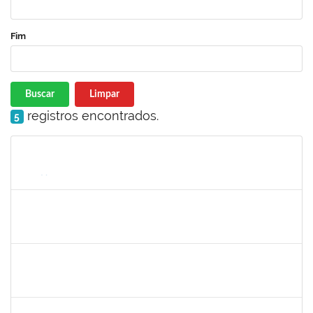
Fim
Buscar
Limpar
registros encontrados.
5
Matrícula
Nome
Cargo
Processo
Início
Fim
Status
1755323
Eron Lemos Piton
Técnico
23007.00001072/2019-33
01/03/2019
29/05/2019
Concluído
2025542
Naiana de Carvalho guimarães
Técnico
23007.0007300/2019-75
01/05/2019
30/05/2019
Concluído