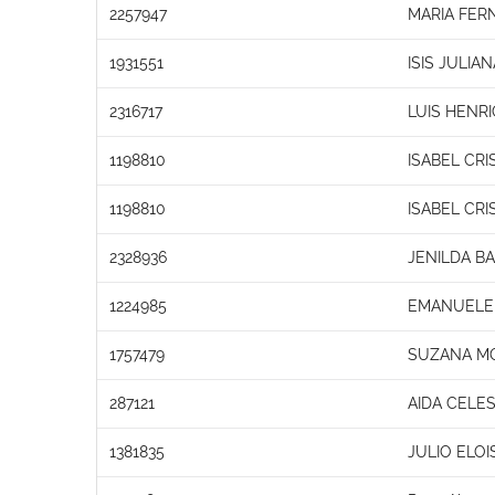
2257947
MARIA FER
1931551
ISIS JULIA
2316717
LUIS HENR
1198810
ISABEL CRI
1198810
ISABEL CRI
2328936
JENILDA B
1224985
EMANUELE 
1757479
SUZANA M
287121
AIDA CELES
1381835
JULIO ELOI