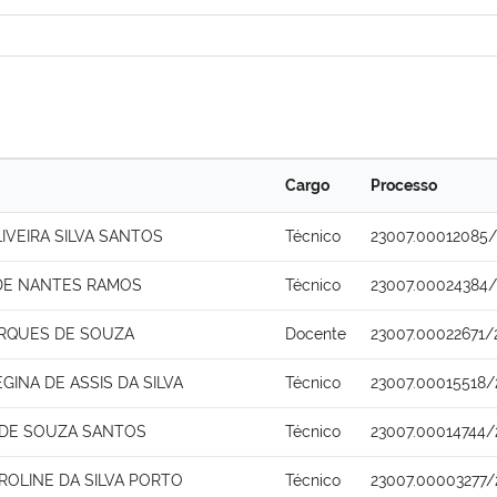
Cargo
Processo
IVEIRA SILVA SANTOS
Técnico
23007.00012085/
DE NANTES RAMOS
Técnico
23007.00024384/
RQUES DE SOUZA
Docente
23007.00022671/
EGINA DE ASSIS DA SILVA
Técnico
23007.00015518/
 DE SOUZA SANTOS
Técnico
23007.00014744/
ROLINE DA SILVA PORTO
Técnico
23007.00003277/