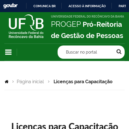
COMUNICA BR
ACESSO À INFORMAÇÃO
PARTI
IR
UNIVERSIDADE FEDERAL DO RECÔNCAVO DA BAHIA
PROGEP
Pró-Reitoria
PARA
O
de Gestão de Pessoas
CONTEÚDO
Buscar no portal
Página inicial
Licenças para Capacitação
Licenças para Capacitação