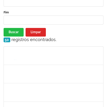
Fim
Buscar
Limpar
registros encontrados.
50
Matrícula
Nome
Cargo
Processo
Início
Fim
Status
1755323
Eron Lemos Piton
Técnico
23007.00001072/2019-33
01/03/2019
29/05/2019
Concluído
2025542
Naiana de Carvalho guimarães
Técnico
23007.0007300/2019-75
01/05/2019
30/05/2019
Concluído