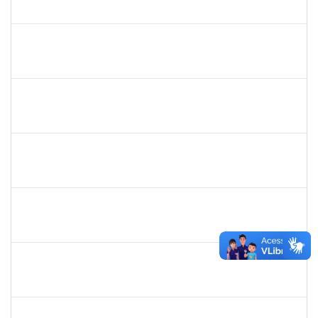
23007.00002402/2019-13
08/04/2019
06/07/2019
Concluído
1575800
Ivete Castro Santos
Técnico
23007.0008474/2019-96
08/04/2019
07/07/2019
Concluído
1444901
Rosemeire Mª Antonieta Motta
Docente
23007.0007437/2019-62
08/04/2019
07/07/2019
Concluído
1221903
Isabella de Matos Mendes da Silva
Docente
23007.31561/2018-72
16/04/2019
11/07/2019
Concluído
283304
Luiz Haroldo Peixoto da Silva
Técnico
23007.0008233/2019-07
15/04/2019
13/07/2019
Concluído
1761039
Andre Luiz Valverde de Carvalho
Técnico
23007.00030960/2018-03
15/04/2019
14/07/2019
Concluído
1674023