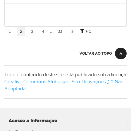
Concluído
1602367
José Péricles Diniz Bahia
Docente
23007.00010225/2019-58
15/05/2019
14/08/2019
Concluído
50
1
2
3
4
...
22
VOLTAR AO TOPO
Todo o conteúdo deste site está publicado sob a licença
Creative Commons Atribuição-SemDerivações 3.0 Não
Adaptada
.
Acesso a Informação