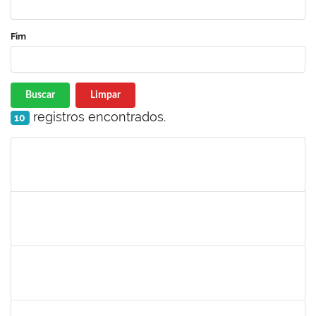
Fim
Buscar
Limpar
registros encontrados.
10
Matrícula
Nome
Cargo
Processo
Início
Fim
Status
3145225
PRISCILLA LEONNOR ALENCAR FERREIRA
Docente
23007.00023303/2025-14
17/02/2026
17/05/2026
Concluído
1327881
LUCIANO SERGIO HOCEVAR
Docente
23007.00023001/2025-20
15/02/2026
14/05/2026
Concluído