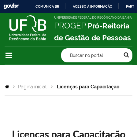
COMUNICA BR
ACESSO À INFORMAÇÃO
PARTI
IR
UNIVERSIDADE FEDERAL DO RECÔNCAVO DA BAHIA
PROGEP
Pró-Reitoria
PARA
O
de Gestão de Pessoas
CONTEÚDO
Buscar no portal
Página inicial
Licenças para Capacitação
Licenças para Capacitação