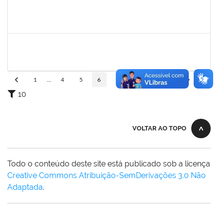
1162621
WILLIAM OLIVEIRA SILVA SANTOS
Técnico
23007.00012085/2025-66
24/11/2025
19/12/2025
Concluído
HELENILDO SANTANA DOS SANTOS
HELENILDO SANTANA DOS SANTOS
Técnico
23007.00014634/2025-16
24/11/2025
23/12/2025
Concluído
1
...
4
5
6
7
8
...
110
10
VOLTAR AO TOPO
Todo o conteúdo deste site está publicado sob a licença
Creative Commons Atribuição-SemDerivações 3.0 Não
Adaptada
.