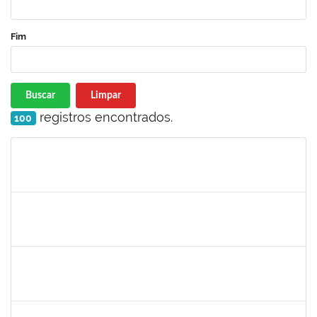
Fim
Buscar
Limpar
registros encontrados.
100
Matrícula
Nome
Cargo
Processo
Início
Fim
Status
3145225
PRISCILLA LEONNOR ALENCAR FERREIRA
Docente
23007.00023303/2025-14
17/02/2026
17/05/2026
Concluído
1327881
LUCIANO SERGIO HOCEVAR
Docente
23007.00023001/2025-20
15/02/2026
14/05/2026
Concluído