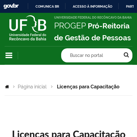
COMUNICA BR
ACESSO À INFORMAÇÃO
PARTI
IR
UNIVERSIDADE FEDERAL DO RECÔNCAVO DA BAHIA
PROGEP
Pró-Reitoria
PARA
O
de Gestão de Pessoas
CONTEÚDO
Buscar no portal
Página inicial
Licenças para Capacitação
Licenças para Capacitação