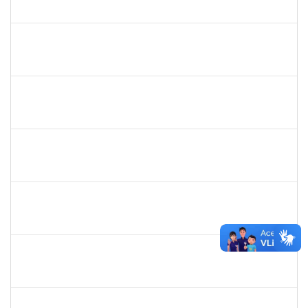
23007.00016726/2025-83
01/10/2025
29/12/2025
Concluído
1980987
ANA VALECIA ARAUJO RIBEIRO BRISSOT
Docente
23007.00018319/2025-43
01/10/2025
03/11/2025
Concluído
1527893
RITA DE CACIA SANTOS CHAGAS
Docente
23007.00021104/2025-23
01/10/2025
29/12/2025
Concluído
1258666
RITTA MARIA MORAIS CORREIA MOTA
Técnico
23007.00017292/2025-30
01/10/2025
24/10/2025
Concluído
RAFAEL BASTOS DAMASCENA
Técnico
23007.00019903/2025-52
01/10/2025
30/10/2025
Concluído
1152634
LUCIANO BORGES FREIRE
Técnico
23007.00020714/2025-77
01/10/2025
30/10/2025
Concluído
1135583