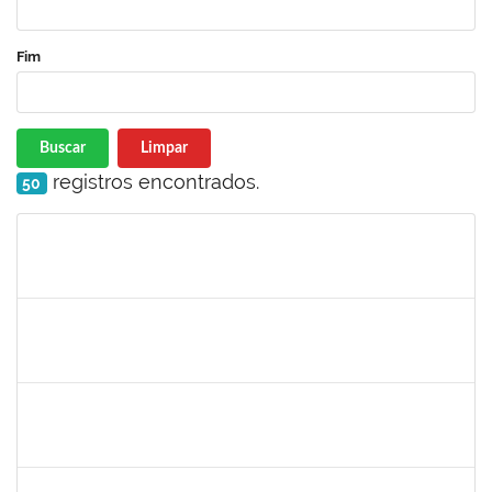
Fim
Buscar
Limpar
registros encontrados.
50
Matrícula
Nome
Cargo
Processo
Início
Fim
Status
3145225
PRISCILLA LEONNOR ALENCAR FERREIRA
Docente
23007.00023303/2025-14
17/02/2026
17/05/2026
Concluído
1327881
LUCIANO SERGIO HOCEVAR
Docente
23007.00023001/2025-20
15/02/2026
14/05/2026
Concluído