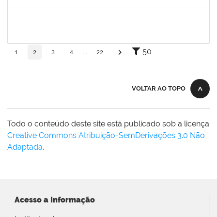
Concluído
1591709
CELESTE DA SILVA SANTOS
Técnico
23007.00017288/2025-41
08/09/2025
05/10/2025
Concluído
50
1
2
3
4
...
22
VOLTAR AO TOPO
Todo o conteúdo deste site está publicado sob a licença
Creative Commons Atribuição-SemDerivações 3.0 Não
Adaptada
.
Acesso a Informação