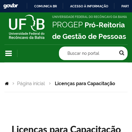
COMUNICA BR
ACESSO À INFORMAÇÃO
PARTI
IR
UNIVERSIDADE FEDERAL DO RECÔNCAVO DA BAHIA
PROGEP
Pró-Reitoria
PARA
O
de Gestão de Pessoas
CONTEÚDO
Buscar no portal
Página inicial
Licenças para Capacitação
Licenças para Capacitação