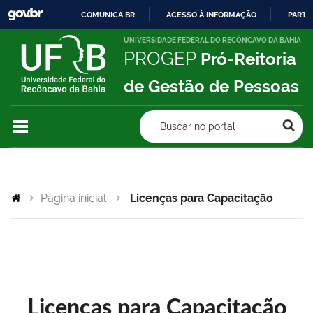
COMUNICA BR
ACESSO À INFORMAÇÃO
PARTI
IR
UNIVERSIDADE FEDERAL DO RECÔNCAVO DA BAHIA
PROGEP
Pró-Reitoria
PARA
O
de Gestão de Pessoas
CONTEÚDO
Buscar no portal
Página inicial
Licenças para Capacitação
Licenças para Capacitação