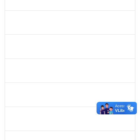
23007.00009392/2025-27
16/10/2025
14/12/2025
Concluído
2257947
MARIA FERNANDA ARCANJO DE ALMEIDA
Técnico
23007.00011722/2025-70
16/09/2025
14/12/2025
Concluído
1931551
ISIS JULIANA FIGUEIREDO DE BARROS
Docente
23007.00012270/2025-18
15/09/2025
13/12/2025
Concluído
2316717
LUIS HENRIQUE BARBOSA LEAL MARANHAO
Docente
23007.00010970/2025-04
15/09/2025
13/12/2025
Concluído
1198810
ISABEL CRISTINA FERREIRA DOS REIS
Docente
23007.00016330/2025-08
15/09/2025
12/12/2025
Concluído
1198810
ISABEL CRISTINA FERREIRA DOS REIS
Docente
23007.00016330/2025-08
15/09/2025
12/12/2025
Concluído
2328936