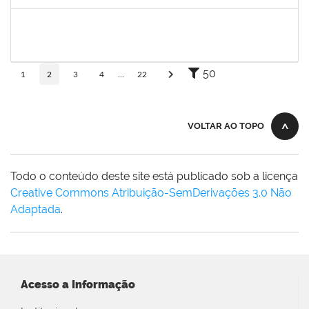
Concluído
2257623
SILVANIA CONCEICAO SILVA
Técnico
23007.00004824/2025-76
06/10/2025
04/11/2025
Concluído
50
1
2
3
4
...
22
VOLTAR AO TOPO
Todo o conteúdo deste site está publicado sob a licença
Creative Commons Atribuição-SemDerivações 3.0 Não
Adaptada
.
Acesso a Informação