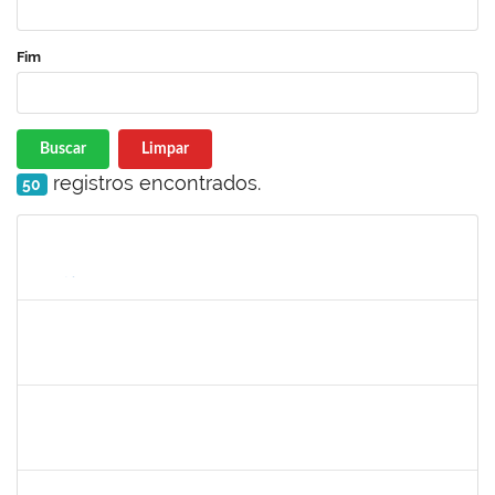
Fim
Buscar
Limpar
registros encontrados.
50
Matrícula
Nome
Cargo
Processo
Início
Fim
Status
1162621
WILLIAM OLIVEIRA SILVA SANTOS
Técnico
23007.00012085/2025-66
18/02/2026
27/03/2026
Concluído
2257315
MAURICIO DE NANTES RAMOS
Técnico
23007.00024384/2025-24
23/02/2026
22/03/2026
Concluído