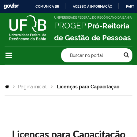
COMUNICA BR
ACESSO À INFORMAÇÃO
PARTI
IR
UNIVERSIDADE FEDERAL DO RECÔNCAVO DA BAHIA
PROGEP
Pró-Reitoria
PARA
O
de Gestão de Pessoas
CONTEÚDO
Buscar no portal
Página inicial
Licenças para Capacitação
Licenças para Capacitação