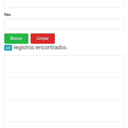
Fim
Buscar
Limpar
registros encontrados.
10
Matrícula
Nome
Cargo
Processo
Início
Fim
Status
3145225
PRISCILLA LEONNOR ALENCAR FERREIRA
Docente
23007.00023303/2025-14
17/02/2026
17/05/2026
Concluído
1327881
LUCIANO SERGIO HOCEVAR
Docente
23007.00023001/2025-20
15/02/2026
14/05/2026
Concluído