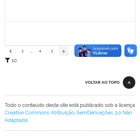
1162621
WILLIAM OLIVEIRA SILVA SANTOS
Técnico
23007.00012085/2025-66
24/11/2025
19/12/2025
Concluído
HELENILDO SANTANA DOS SANTOS
HELENILDO SANTANA DOS SANTOS
Técnico
23007.00014634/2025-16
24/11/2025
23/12/2025
Concluído
1
...
4
5
6
7
8
...
110
10
VOLTAR AO TOPO
Todo o conteúdo deste site está publicado sob a licença
Creative Commons Atribuição-SemDerivações 3.0 Não
Adaptada
.