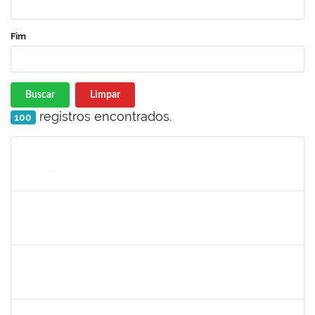
Fim
Buscar
Limpar
registros encontrados.
100
Matrícula
Nome
Cargo
Processo
Início
Fim
Status
3145225
PRISCILLA LEONNOR ALENCAR FERREIRA
Docente
23007.00023303/2025-14
17/02/2026
17/05/2026
Concluído
1327881
LUCIANO SERGIO HOCEVAR
Docente
23007.00023001/2025-20
15/02/2026
14/05/2026
Concluído