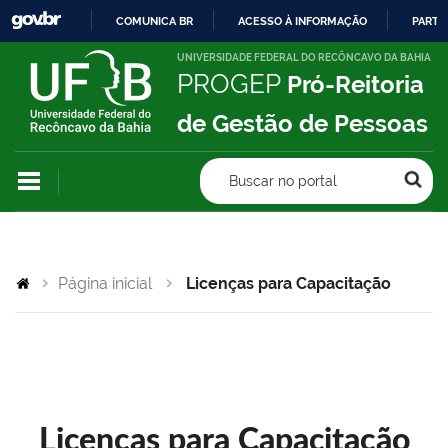
COMUNICA BR
ACESSO À INFORMAÇÃO
PARTI
IR
UNIVERSIDADE FEDERAL DO RECÔNCAVO DA BAHIA
PROGEP
Pró-Reitoria
PARA
O
de Gestão de Pessoas
CONTEÚDO
Buscar no portal
Página inicial
Licenças para Capacitação
Licenças para Capacitação