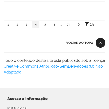
1919544
MARIA DAS GRAÇAS MASCARENHAS QUEIROZ
Técnico
23007.00000308/2025-79
10/11/2025
24/12/2025
Concluído
15
1
2
3
4
5
6
...
74
VOLTAR AO TOPO
Todo o conteúdo deste site está publicado sob a licença
Creative Commons Atribuição-SemDerivações 3.0 Não
Adaptada
.
Acesso a Informação
Institucional