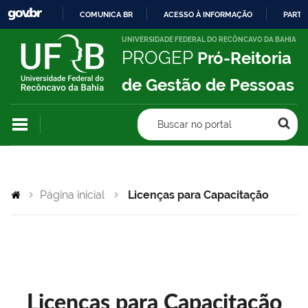
COMUNICA BR
ACESSO À INFORMAÇÃO
PARTI
IR
UNIVERSIDADE FEDERAL DO RECÔNCAVO DA BAHIA
PROGEP
Pró-Reitoria
PARA
O
de Gestão de Pessoas
CONTEÚDO
Buscar no portal
Página inicial
Licenças para Capacitação
Licenças para Capacitação