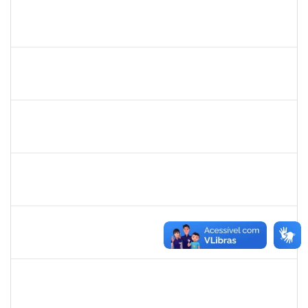
1162621
WILLIAM OLIVEIRA SILVA SANTOS
Técnico
23007.00012085/2025-66
24/11/2025
19/12/2025
Concluído
HELENILDO SANTANA DOS SANTOS
HELENILDO SANTANA DOS SANTOS
Técnico
23007.00014634/2025-16
24/11/2025
23/12/2025
Concluído
2257315
MAURICIO DE NANTES RAMOS
Técnico
23007.00024384/2025-24
24/11/2025
21/12/2025
Concluído
2374175
SUZANE ATAIDE DOS ANJOS
Técnico
23007.00021338/2024-13
24/11/2025
23/12/2025
Concluído
287121
AIDA CELESTE SILVEIRA MAIA
Técnico
23007.00016902/2025-84
20/11/2025
05/12/2025
Concluído
2295824
PRISCILA REGINA DE ASSIS DA SILVA
Técnico
23007.00015518/2025-10
10/11/2025
07/02/2026
Concluído