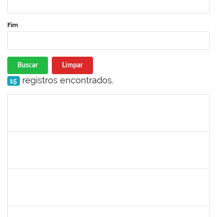
Fim
Buscar
Limpar
registros encontrados.
15
Matrícula
Nome
Cargo
Processo
Início
Fim
Status
3145225
PRISCILLA LEONNOR ALENCAR FERREIRA
Docente
23007.00023303/2025-14
17/02/2026
17/05/2026
Concluído
1327881
LUCIANO SERGIO HOCEVAR
Docente
23007.00023001/2025-20
15/02/2026
14/05/2026
Concluído